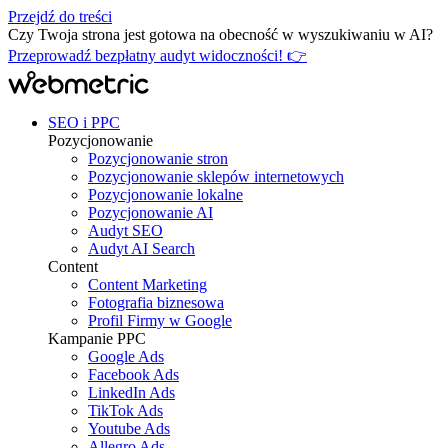
Przejdź do treści
Czy Twoja strona jest gotowa na obecność w wyszukiwaniu w AI?
Przeprowadź bezpłatny audyt widoczności! 👉
SEO i PPC
Pozycjonowanie
Pozycjonowanie stron
Pozycjonowanie sklepów internetowych
Pozycjonowanie lokalne
Pozycjonowanie AI
Audyt SEO
Audyt AI Search
Content
Content Marketing
Fotografia biznesowa
Profil Firmy w Google
Kampanie PPC
Google Ads
Facebook Ads
LinkedIn Ads
TikTok Ads
Youtube Ads
Allegro Ads