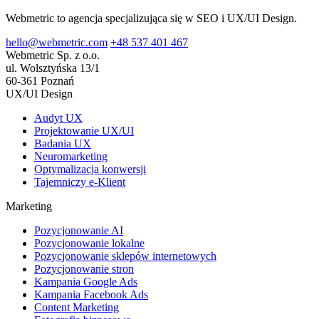
Webmetric to agencja specjalizująca się w SEO i UX/UI Design.
hello@webmetric.com
+48 537 401 467
Webmetric Sp. z o.o.
ul. Wolsztyńska 13/1
60-361 Poznań
UX/UI Design
Audyt UX
Projektowanie UX/UI
Badania UX
Neuromarketing
Optymalizacja konwersji
Tajemniczy e-Klient
Marketing
Pozycjonowanie AI
Pozycjonowanie lokalne
Pozycjonowanie sklepów internetowych
Pozycjonowanie stron
Kampania Google Ads
Kampania Facebook Ads
Content Marketing