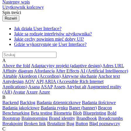
Następny wpis
Użytkownik końcowy
Spis treści
Rozwiń
Jak działa User Interface?
Jakie są rodzaje interfejsów użytkownika?
Jakie cechy powinien mieć dobry UI?
Gdzie wykorzystuje się User Interface?
A
Above the fold
Adaptacyjny projekt (adaptive design)
Adres URL
Affinity diagram
Afordancja
After Effects
AI (Artificial Intelligence)
Airtable
Akordeon (Accordion)
Aktywne słuchanie
Anchor text
Antydesign
AOV
API
ARIA (Accessible Rich Internet
Applications)
Asana
ASAP
Assets
Atrybut alt
Augmented reality
(AR)
Avatar
Axure
Azure
B
Backend
Backlog
Badania dzienniczkowe
Badania ilościowe
Badania jakościowe
Badania rynku
Baner (banner)
Beacon
Benchmarking
Beta testing
Biometria
Blob
Blueprinting
Bold
Bootstrap
Brainstorming
Brand identity
Brandbook
Breadcrumbs
Breakpoint
Broken link
Brutalizm
Bug
Button
Błąd poznawczy
C