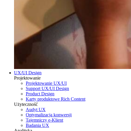
UX/UI Design
Projektowanie
Projektowanie UX/UI
Support UX/UI Design
Product Design
Karty produktowe Rich Content
Użyteczność
Audyt UX
Optymalizacja konwersji
Tajemniczy e-Klient
Badania UX
Analityka