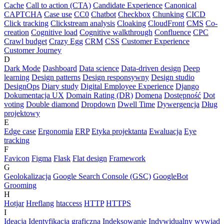
Cache
Call to action (CTA)
Candidate Experience
Canonical
CAPTCHA
Case use
CC0
Chatbot
Checkbox
Chunking
CICD
Click tracking
Clickstream analysis
Cloaking
CloudFront
CMS
Co-
creation
Cognitive load
Cognitive walkthrough
Confluence
CPC
Crawl budget
Crazy Egg
CRM
CSS
Customer Experience
Customer Journey
D
Dark Mode
Dashboard
Data science
Data-driven design
Deep
learning
Design patterns
Design responsywny
Design studio
DesignOps
Diary study
Digital Employee Experience
Django
Dokumentacja UX
Domain Rating (DR)
Domena
Dostępność
Dot
voting
Double diamond
Dropdown
Dwell Time
Dywergencja
Dług
projektowy
E
Edge case
Ergonomia
ERP
Etyka projektanta
Ewaluacja
Eye
tracking
F
Favicon
Figma
Flask
Flat design
Framework
G
Geolokalizacja
Google Search Console (GSC)
GoogleBot
Grooming
H
Hotjar
Hreflang
htaccess
HTTP
HTTPS
I
Ideacja
Identyfikacja graficzna
Indeksowanie
Indywidualny wywiad