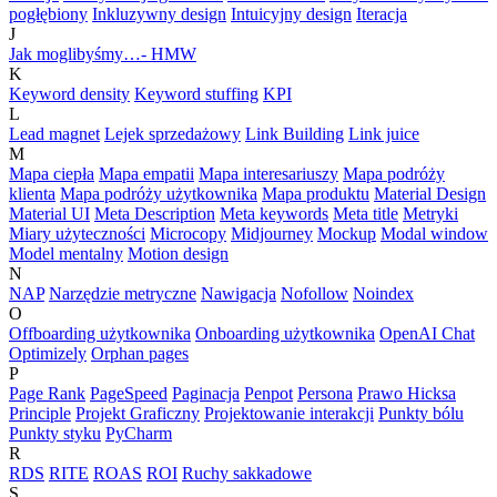
pogłębiony
Inkluzywny design
Intuicyjny design
Iteracja
J
Jak moglibyśmy…- HMW
K
Keyword density
Keyword stuffing
KPI
L
Lead magnet
Lejek sprzedażowy
Link Building
Link juice
M
Mapa ciepła
Mapa empatii
Mapa interesariuszy
Mapa podróży
klienta
Mapa podróży użytkownika
Mapa produktu
Material Design
Material UI
Meta Description
Meta keywords
Meta title
Metryki
Miary użyteczności
Microcopy
Midjourney
Mockup
Modal window
Model mentalny
Motion design
N
NAP
Narzędzie metryczne
Nawigacja
Nofollow
Noindex
O
Offboarding użytkownika
Onboarding użytkownika
OpenAI Chat
Optimizely
Orphan pages
P
Page Rank
PageSpeed
Paginacja
Penpot
Persona
Prawo Hicksa
Principle
Projekt Graficzny
Projektowanie interakcji
Punkty bólu
Punkty styku
PyCharm
R
RDS
RITE
ROAS
ROI
Ruchy sakkadowe
S