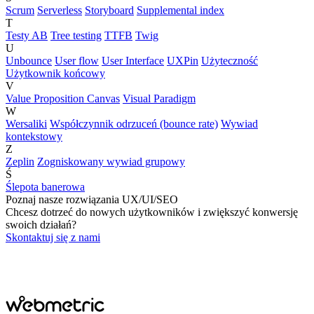
Scrum
Serverless
Storyboard
Supplemental index
T
Testy AB
Tree testing
TTFB
Twig
U
Unbounce
User flow
User Interface
UXPin
Użyteczność
Użytkownik końcowy
V
Value Proposition Canvas
Visual Paradigm
W
Wersaliki
Współczynnik odrzuceń (bounce rate)
Wywiad
kontekstowy
Z
Zeplin
Zogniskowany wywiad grupowy
Ś
Ślepota banerowa
Poznaj nasze rozwiązania UX/UI/SEO
Chcesz dotrzeć do nowych użytkowników i zwiększyć konwersję
swoich działań?
Skontaktuj się z nami