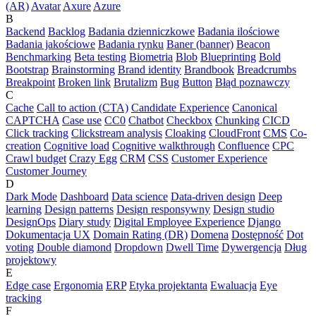
(AR)
Avatar
Axure
Azure
B
Backend
Backlog
Badania dzienniczkowe
Badania ilościowe
Badania jakościowe
Badania rynku
Baner (banner)
Beacon
Benchmarking
Beta testing
Biometria
Blob
Blueprinting
Bold
Bootstrap
Brainstorming
Brand identity
Brandbook
Breadcrumbs
Breakpoint
Broken link
Brutalizm
Bug
Button
Błąd poznawczy
C
Cache
Call to action (CTA)
Candidate Experience
Canonical
CAPTCHA
Case use
CC0
Chatbot
Checkbox
Chunking
CICD
Click tracking
Clickstream analysis
Cloaking
CloudFront
CMS
Co-
creation
Cognitive load
Cognitive walkthrough
Confluence
CPC
Crawl budget
Crazy Egg
CRM
CSS
Customer Experience
Customer Journey
D
Dark Mode
Dashboard
Data science
Data-driven design
Deep
learning
Design patterns
Design responsywny
Design studio
DesignOps
Diary study
Digital Employee Experience
Django
Dokumentacja UX
Domain Rating (DR)
Domena
Dostępność
Dot
voting
Double diamond
Dropdown
Dwell Time
Dywergencja
Dług
projektowy
E
Edge case
Ergonomia
ERP
Etyka projektanta
Ewaluacja
Eye
tracking
F