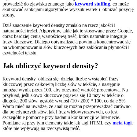
prowadzić do zjawiska znanego jako
keyword stuffing
, co może
skutkować sankcjami algorytmów wyszukiwarek i obniżać pozycję
strony.
Dziś znaczenie keyword density zmalało na rzecz jakości i
naturalności treści. Algorytmy, takie jak te stosowane przez Google,
coraz bardziej cenią wartościową treść, która naturalnie integruje
frazy kluczowe. Dlatego optymalizacja powinna koncentrować się
na wkomponowaniu słów kluczowych bez zakłócania płynności i
czytelności tekstu.
Jak obliczyć keyword density?
Keyword density oblicza się, dzieląc liczbę wystąpień frazy
kluczowej przez całkowitą liczbę słów w tekście, a następnie
mnożąc wynik przez 100, aby otrzymać wartość procentową. Na
przykład, jeśli słowo kluczowe pojawia się 10 razy w tekście o
długości 200 słów, gęstość wynosi (10 / 200) * 100, co daje 5%.
Warto mieć na uwadze, że analizę można przeprowadzać zarówno
dla pojedynczych słów, jak i fraz wielowyrazowych, co jest
szczególnie pomocne przy badaniu konkurencji w Internecie.
Pomijane są przy tym elementy takie jak tagi HTML czy
meta tagi
,
które nie wpływają na rzeczywistą treść.