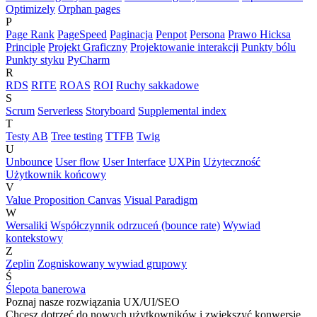
Optimizely
Orphan pages
P
Page Rank
PageSpeed
Paginacja
Penpot
Persona
Prawo Hicksa
Principle
Projekt Graficzny
Projektowanie interakcji
Punkty bólu
Punkty styku
PyCharm
R
RDS
RITE
ROAS
ROI
Ruchy sakkadowe
S
Scrum
Serverless
Storyboard
Supplemental index
T
Testy AB
Tree testing
TTFB
Twig
U
Unbounce
User flow
User Interface
UXPin
Użyteczność
Użytkownik końcowy
V
Value Proposition Canvas
Visual Paradigm
W
Wersaliki
Współczynnik odrzuceń (bounce rate)
Wywiad
kontekstowy
Z
Zeplin
Zogniskowany wywiad grupowy
Ś
Ślepota banerowa
Poznaj nasze rozwiązania UX/UI/SEO
Chcesz dotrzeć do nowych użytkowników i zwiększyć konwersję