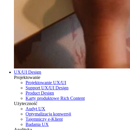
UX/UI Design
Projektowanie
Projektowanie UX/UI
Support UX/UI Design
Product Design
Karty produktowe Rich Content
Użyteczność
Audyt UX
Optymalizacja konwersji
Tajemniczy e-Klient
Badania UX
Analityka