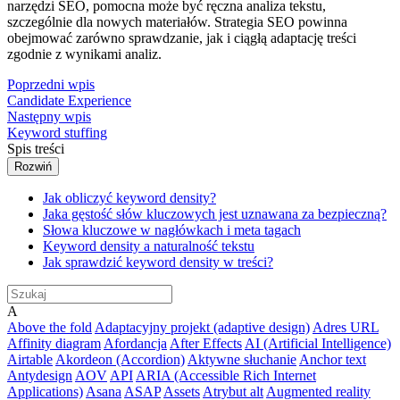
narzędzi SEO, pomocna może być ręczna analiza tekstu,
szczególnie dla nowych materiałów. Strategia SEO powinna
obejmować zarówno sprawdzanie, jak i ciągłą adaptację treści
zgodnie z wynikami analiz.
Poprzedni wpis
Candidate Experience
Następny wpis
Keyword stuffing
Spis treści
Rozwiń
Jak obliczyć keyword density?
Jaka gęstość słów kluczowych jest uznawana za bezpieczną?
Słowa kluczowe w nagłówkach i meta tagach
Keyword density a naturalność tekstu
Jak sprawdzić keyword density w treści?
A
Above the fold
Adaptacyjny projekt (adaptive design)
Adres URL
Affinity diagram
Afordancja
After Effects
AI (Artificial Intelligence)
Airtable
Akordeon (Accordion)
Aktywne słuchanie
Anchor text
Antydesign
AOV
API
ARIA (Accessible Rich Internet
Applications)
Asana
ASAP
Assets
Atrybut alt
Augmented reality