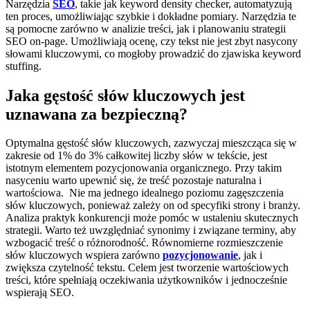
Narzędzia
SEO
, takie jak keyword density checker, automatyzują
ten proces, umożliwiając szybkie i dokładne pomiary. Narzędzia te
są pomocne zarówno w analizie treści, jak i planowaniu strategii
SEO on-page. Umożliwiają ocenę, czy tekst nie jest zbyt nasycony
słowami kluczowymi, co mogłoby prowadzić do zjawiska keyword
stuffing.
Jaka gęstość słów kluczowych jest
uznawana za bezpieczną?
Optymalna gęstość słów kluczowych, zazwyczaj mieszcząca się w
zakresie od 1% do 3% całkowitej liczby słów w tekście, jest
istotnym elementem pozycjonowania organicznego. Przy takim
nasyceniu warto upewnić się, że treść pozostaje naturalna i
wartościowa. Nie ma jednego idealnego poziomu zagęszczenia
słów kluczowych, ponieważ zależy on od specyfiki strony i branży.
Analiza praktyk konkurencji może pomóc w ustaleniu skutecznych
strategii. Warto też uwzględniać synonimy i związane terminy, aby
wzbogacić treść o różnorodność. Równomierne rozmieszczenie
słów kluczowych wspiera zarówno
pozycjonowanie
, jak i
zwiększa czytelność tekstu. Celem jest tworzenie wartościowych
treści, które spełniają oczekiwania użytkowników i jednocześnie
wspierają SEO.