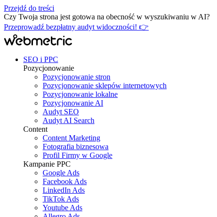
Przejdź do treści
Czy Twoja strona jest gotowa na obecność w wyszukiwaniu w AI?
Przeprowadź bezpłatny audyt widoczności! 👉
SEO i PPC
Pozycjonowanie
Pozycjonowanie stron
Pozycjonowanie sklepów internetowych
Pozycjonowanie lokalne
Pozycjonowanie AI
Audyt SEO
Audyt AI Search
Content
Content Marketing
Fotografia biznesowa
Profil Firmy w Google
Kampanie PPC
Google Ads
Facebook Ads
LinkedIn Ads
TikTok Ads
Youtube Ads
Allegro Ads