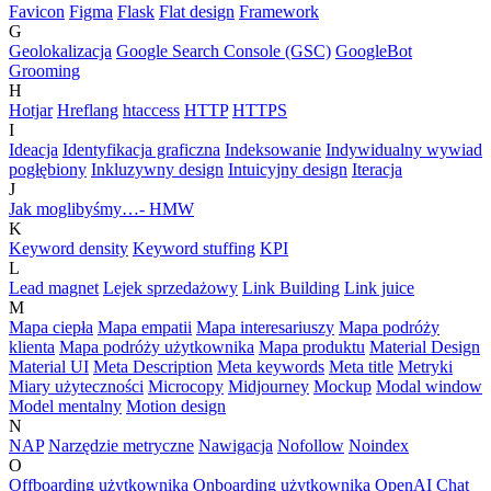
Favicon
Figma
Flask
Flat design
Framework
G
Geolokalizacja
Google Search Console (GSC)
GoogleBot
Grooming
H
Hotjar
Hreflang
htaccess
HTTP
HTTPS
I
Ideacja
Identyfikacja graficzna
Indeksowanie
Indywidualny wywiad
pogłębiony
Inkluzywny design
Intuicyjny design
Iteracja
J
Jak moglibyśmy…- HMW
K
Keyword density
Keyword stuffing
KPI
L
Lead magnet
Lejek sprzedażowy
Link Building
Link juice
M
Mapa ciepła
Mapa empatii
Mapa interesariuszy
Mapa podróży
klienta
Mapa podróży użytkownika
Mapa produktu
Material Design
Material UI
Meta Description
Meta keywords
Meta title
Metryki
Miary użyteczności
Microcopy
Midjourney
Mockup
Modal window
Model mentalny
Motion design
N
NAP
Narzędzie metryczne
Nawigacja
Nofollow
Noindex
O
Offboarding użytkownika
Onboarding użytkownika
OpenAI Chat