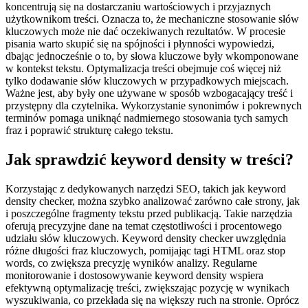
koncentrują się na dostarczaniu wartościowych i przyjaznych
użytkownikom treści. Oznacza to, że mechaniczne stosowanie słów
kluczowych może nie dać oczekiwanych rezultatów. W procesie
pisania warto skupić się na spójności i płynności wypowiedzi,
dbając jednocześnie o to, by słowa kluczowe były wkomponowane
w kontekst tekstu. Optymalizacja treści obejmuje coś więcej niż
tylko dodawanie słów kluczowych w przypadkowych miejscach.
Ważne jest, aby były one używane w sposób wzbogacający treść i
przystępny dla czytelnika. Wykorzystanie synonimów i pokrewnych
terminów pomaga uniknąć nadmiernego stosowania tych samych
fraz i poprawić strukturę całego tekstu.
Jak sprawdzić keyword density w treści?
Korzystając z dedykowanych narzędzi SEO, takich jak keyword
density checker, można szybko analizować zarówno całe strony, jak
i poszczególne fragmenty tekstu przed publikacją. Takie narzędzia
oferują precyzyjne dane na temat częstotliwości i procentowego
udziału słów kluczowych. Keyword density checker uwzględnia
różne długości fraz kluczowych, pomijając tagi HTML oraz stop
words, co zwiększa precyzję wyników analizy. Regularne
monitorowanie i dostosowywanie keyword density wspiera
efektywną optymalizację treści, zwiększając pozycję w wynikach
wyszukiwania, co przekłada się na większy ruch na stronie. Oprócz