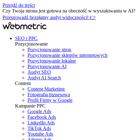
Przejdź do treści
Czy Twoja strona jest gotowa na obecność w wyszukiwaniu w AI?
Przeprowadź bezpłatny audyt widoczności! 👉
SEO i PPC
Pozycjonowanie
Pozycjonowanie stron
Pozycjonowanie sklepów internetowych
Pozycjonowanie lokalne
Pozycjonowanie AI
Audyt SEO
Audyt AI Search
Content
Content Marketing
Fotografia biznesowa
Profil Firmy w Google
Kampanie PPC
Google Ads
Facebook Ads
LinkedIn Ads
TikTok Ads
Youtube Ads
Allegro Ads