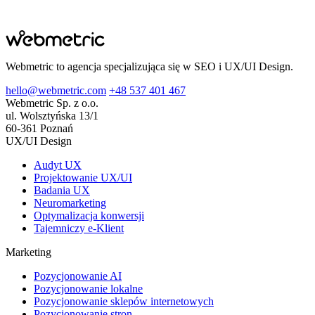
Webmetric to agencja specjalizująca się w SEO i UX/UI Design.
hello@webmetric.com
+48 537 401 467
Webmetric Sp. z o.o.
ul. Wolsztyńska 13/1
60-361 Poznań
UX/UI Design
Audyt UX
Projektowanie UX/UI
Badania UX
Neuromarketing
Optymalizacja konwersji
Tajemniczy e-Klient
Marketing
Pozycjonowanie AI
Pozycjonowanie lokalne
Pozycjonowanie sklepów internetowych
Pozycjonowanie stron