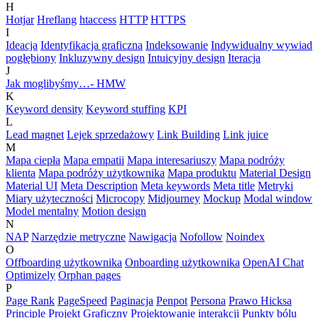
H
Hotjar
Hreflang
htaccess
HTTP
HTTPS
I
Ideacja
Identyfikacja graficzna
Indeksowanie
Indywidualny wywiad
pogłębiony
Inkluzywny design
Intuicyjny design
Iteracja
J
Jak moglibyśmy…- HMW
K
Keyword density
Keyword stuffing
KPI
L
Lead magnet
Lejek sprzedażowy
Link Building
Link juice
M
Mapa ciepła
Mapa empatii
Mapa interesariuszy
Mapa podróży
klienta
Mapa podróży użytkownika
Mapa produktu
Material Design
Material UI
Meta Description
Meta keywords
Meta title
Metryki
Miary użyteczności
Microcopy
Midjourney
Mockup
Modal window
Model mentalny
Motion design
N
NAP
Narzędzie metryczne
Nawigacja
Nofollow
Noindex
O
Offboarding użytkownika
Onboarding użytkownika
OpenAI Chat
Optimizely
Orphan pages
P
Page Rank
PageSpeed
Paginacja
Penpot
Persona
Prawo Hicksa
Principle
Projekt Graficzny
Projektowanie interakcji
Punkty bólu