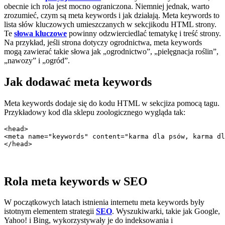
obecnie ich rola jest mocno ograniczona. Niemniej jednak, warto
zrozumieć, czym są meta keywords i jak działają. Meta keywords to
lista słów kluczowych umieszczanych w sekcjikodu HTML strony.
Te
słowa kluczowe
powinny odzwierciedlać tematykę i treść strony.
Na przykład, jeśli strona dotyczy ogrodnictwa, meta keywords
mogą zawierać takie słowa jak „ogrodnictwo”, „pielęgnacja roślin”,
„nawozy” i „ogród”.
Jak dodawać meta keywords
Meta keywords dodaje się do kodu HTML w sekcjiza pomocą tagu.
Przykładowy kod dla sklepu zoologicznego wygląda tak:
<head>

<meta name="keywords" content="karma dla psów, karma dl
</head>
Rola meta keywords w SEO
W początkowych latach istnienia internetu meta keywords były
istotnym elementem strategii
SEO
. Wyszukiwarki, takie jak Google,
Yahoo! i Bing, wykorzystywały je do indeksowania i