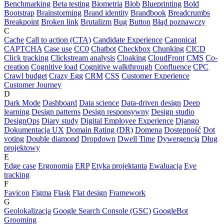
Benchmarking
Beta testing
Biometria
Blob
Blueprinting
Bold
Bootstrap
Brainstorming
Brand identity
Brandbook
Breadcrumbs
Breakpoint
Broken link
Brutalizm
Bug
Button
Błąd poznawczy
C
Cache
Call to action (CTA)
Candidate Experience
Canonical
CAPTCHA
Case use
CC0
Chatbot
Checkbox
Chunking
CICD
Click tracking
Clickstream analysis
Cloaking
CloudFront
CMS
Co-
creation
Cognitive load
Cognitive walkthrough
Confluence
CPC
Crawl budget
Crazy Egg
CRM
CSS
Customer Experience
Customer Journey
D
Dark Mode
Dashboard
Data science
Data-driven design
Deep
learning
Design patterns
Design responsywny
Design studio
DesignOps
Diary study
Digital Employee Experience
Django
Dokumentacja UX
Domain Rating (DR)
Domena
Dostępność
Dot
voting
Double diamond
Dropdown
Dwell Time
Dywergencja
Dług
projektowy
E
Edge case
Ergonomia
ERP
Etyka projektanta
Ewaluacja
Eye
tracking
F
Favicon
Figma
Flask
Flat design
Framework
G
Geolokalizacja
Google Search Console (GSC)
GoogleBot
Grooming