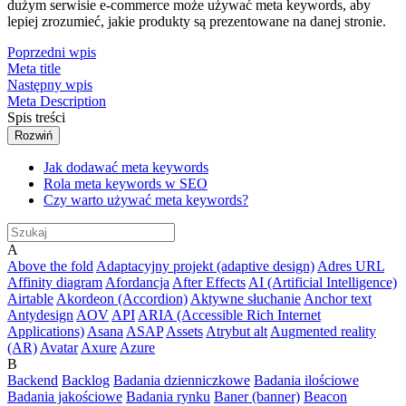
dużym serwisie e-commerce może używać meta keywords, aby
lepiej zrozumieć, jakie produkty są prezentowane na danej stronie.
Poprzedni wpis
Meta title
Następny wpis
Meta Description
Spis treści
Rozwiń
Jak dodawać meta keywords
Rola meta keywords w SEO
Czy warto używać meta keywords?
A
Above the fold
Adaptacyjny projekt (adaptive design)
Adres URL
Affinity diagram
Afordancja
After Effects
AI (Artificial Intelligence)
Airtable
Akordeon (Accordion)
Aktywne słuchanie
Anchor text
Antydesign
AOV
API
ARIA (Accessible Rich Internet
Applications)
Asana
ASAP
Assets
Atrybut alt
Augmented reality
(AR)
Avatar
Axure
Azure
B
Backend
Backlog
Badania dzienniczkowe
Badania ilościowe
Badania jakościowe
Badania rynku
Baner (banner)
Beacon