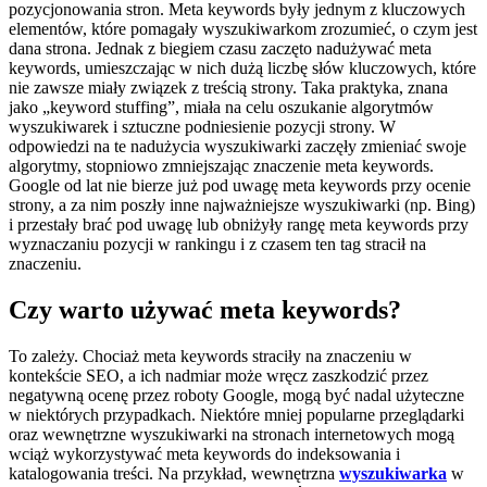
pozycjonowania stron. Meta keywords były jednym z kluczowych
elementów, które pomagały wyszukiwarkom zrozumieć, o czym jest
dana strona. Jednak z biegiem czasu zaczęto nadużywać meta
keywords, umieszczając w nich dużą liczbę słów kluczowych, które
nie zawsze miały związek z treścią strony. Taka praktyka, znana
jako „keyword stuffing”, miała na celu oszukanie algorytmów
wyszukiwarek i sztuczne podniesienie pozycji strony. W
odpowiedzi na te nadużycia wyszukiwarki zaczęły zmieniać swoje
algorytmy, stopniowo zmniejszając znaczenie meta keywords.
Google od lat nie bierze już pod uwagę meta keywords przy ocenie
strony, a za nim poszły inne najważniejsze wyszukiwarki (np. Bing)
i przestały brać pod uwagę lub obniżyły rangę meta keywords przy
wyznaczaniu pozycji w rankingu i z czasem ten tag stracił na
znaczeniu.
Czy warto używać meta keywords?
To zależy. Chociaż meta keywords straciły na znaczeniu w
kontekście SEO, a ich nadmiar może wręcz zaszkodzić przez
negatywną ocenę przez roboty Google, mogą być nadal użyteczne
w niektórych przypadkach. Niektóre mniej popularne przeglądarki
oraz wewnętrzne wyszukiwarki na stronach internetowych mogą
wciąż wykorzystywać meta keywords do indeksowania i
katalogowania treści. Na przykład, wewnętrzna
wyszukiwarka
w