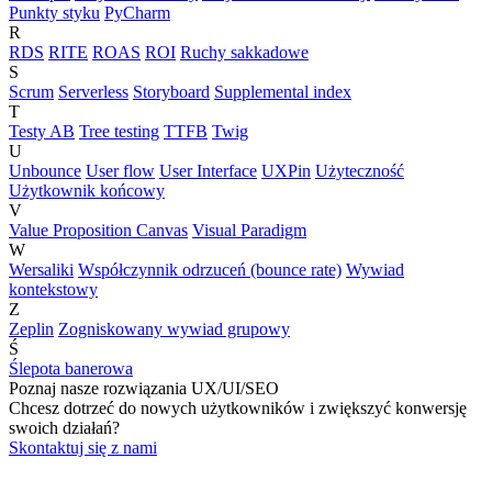
Punkty styku
PyCharm
R
RDS
RITE
ROAS
ROI
Ruchy sakkadowe
S
Scrum
Serverless
Storyboard
Supplemental index
T
Testy AB
Tree testing
TTFB
Twig
U
Unbounce
User flow
User Interface
UXPin
Użyteczność
Użytkownik końcowy
V
Value Proposition Canvas
Visual Paradigm
W
Wersaliki
Współczynnik odrzuceń (bounce rate)
Wywiad
kontekstowy
Z
Zeplin
Zogniskowany wywiad grupowy
Ś
Ślepota banerowa
Poznaj nasze rozwiązania UX/UI/SEO
Chcesz dotrzeć do nowych użytkowników i zwiększyć konwersję
swoich działań?
Skontaktuj się z nami