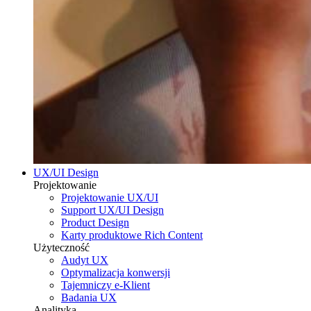
UX/UI Design
Projektowanie
Projektowanie UX/UI
Support UX/UI Design
Product Design
Karty produktowe Rich Content
Użyteczność
Audyt UX
Optymalizacja konwersji
Tajemniczy e-Klient
Badania UX
Analityka