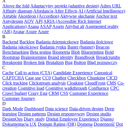
A
Above the fold
Adaptacyjny projekt (adaptive design)
Adres URL
Affinity diagram
Afordancja
After Effects
AI (Artificial Intelligence)
Airtable
Akordeon (Accordion)
Aktywne słuchanie
Anchor text
Antydesign
AOV
API
ARIA (Accessible Rich Internet
Applications)
Asana
ASAP
Assets
Atrybut alt
Augmented reality
(AR)
Avatar
Axure
Azure
B
Backend
Backlog
Badania dzienniczkowe
Badania ilościowe
Badania jakościowe
Badania rynku
Baner (banner)
Beacon
Benchmarking
Beta testing
Biometria
Blob
Blueprinting
Bold
Bootstrap
Brainstorming
Brand identity
Brandbook
Breadcrumbs
Breakpoint
Broken link
Brutalizm
Bug
Button
Błąd poznawczy
C
Cache
Call to action (CTA)
Candidate Experience
Canonical
CAPTCHA
Case use
CC0
Chatbot
Checkbox
Chunking
CICD
Click tracking
Clickstream analysis
Cloaking
CloudFront
CMS
Co-
creation
Cognitive load
Cognitive walkthrough
Confluence
CPC
Crawl budget
Crazy Egg
CRM
CSS
Customer Experience
Customer Journey
D
Dark Mode
Dashboard
Data science
Data-driven design
Deep
learning
Design patterns
Design responsywny
Design studio
DesignOps
Diary study
Digital Employee Experience
Django
Dokumentacja UX
Domain Rating (DR)
Domena
Dostępność
Dot