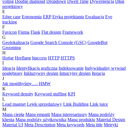
voting
Double diamond
Dropdown
Dwell Time
Dywergencja
Dług
projektowy
E
Edge case
Ergonomia
ERP
Etyka projektanta
Ewaluacja
Eye
tracking
F
Favicon
Figma
Flask
Flat design
Framework
G
Geolokalizacja
Google Search Console (GSC)
GoogleBot
Grooming
H
Hotjar
Hreflang
htaccess
HTTP
HTTPS
I
Ideacja
Identyfikacja graficzna
Indeksowanie
Indywidualny wywiad
pogłębiony
Inkluzywny design
Intuicyjny design
Iteracja
J
Jak moglibyśmy…- HMW
K
Keyword density
Keyword stuffing
KPI
L
Lead magnet
Lejek sprzedażowy
Link Building
Link juice
M
Mapa ciepła
Mapa empatii
Mapa interesariuszy
Mapa podróży
klienta
Mapa podróży użytkownika
Mapa produktu
Material Design
Material UI
Meta Description
Meta keywords
Meta title
Metryki