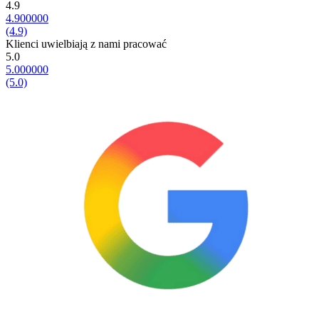
4.9
4.900000
(4.9)
Klienci uwielbiają z nami pracować
5.0
5.000000
(5.0)