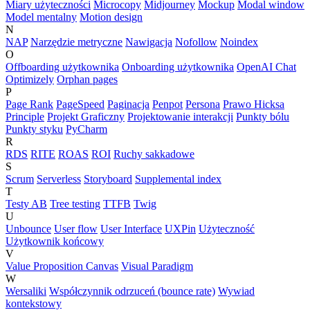
Miary użyteczności
Microcopy
Midjourney
Mockup
Modal window
Model mentalny
Motion design
N
NAP
Narzędzie metryczne
Nawigacja
Nofollow
Noindex
O
Offboarding użytkownika
Onboarding użytkownika
OpenAI Chat
Optimizely
Orphan pages
P
Page Rank
PageSpeed
Paginacja
Penpot
Persona
Prawo Hicksa
Principle
Projekt Graficzny
Projektowanie interakcji
Punkty bólu
Punkty styku
PyCharm
R
RDS
RITE
ROAS
ROI
Ruchy sakkadowe
S
Scrum
Serverless
Storyboard
Supplemental index
T
Testy AB
Tree testing
TTFB
Twig
U
Unbounce
User flow
User Interface
UXPin
Użyteczność
Użytkownik końcowy
V
Value Proposition Canvas
Visual Paradigm
W
Wersaliki
Współczynnik odrzuceń (bounce rate)
Wywiad
kontekstowy