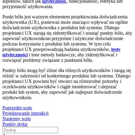
aspektów, takich jak
użyteczność
, funkcjonalność, estetyka lub
przyjemność użytkowania.
Punkt bólu jest ważnym elementem projektowania doświadczenia
użytkownika (UX), ponieważ może znacząco wpływać na ogólne
doświadczenie użytkownika z produktu lub systemu. Dlatego
projektanci UX starają się zidentyfikować i usunąć punkty bólu, aby
zapewnić użytkownikom przyjemne i użyteczne doświadczenie
podczas korzystania z produktu lub systemu. W tym celu
projektanci UX przeprowadzają badania użytkowników,
testy
użyteczności
i inne metody badawcze, aby zidentyfikować i
rozwiązać problemy związane z punktami bólu.
Punkty bólu mogą być różne dla różnych użytkowników i mogą się
różnić w zależności od konkretnego produktu lub systemu. Dlatego
projektanci UX powinni być otwarci na różnorodne potrzeby i
oczekiwania użytkowników i ciągle monitorować i ulepszać
produkt lub system, aby zapewnić jak najlepsze doświadczenie
użytkownikom.
Poprzedni wpis
Projektowanie interakcji
Następny wpis
Punkty styku