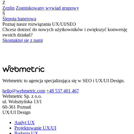
Z
Zeplin
Zogniskowany wywiad grupowy
Ś
Ślepota banerowa
Poznaj nasze rozwiązania UX/UI/SEO
Chcesz dotrzeć do nowych użytkowników i zwiększyć konwersję
swoich działań?
Skontaktuj się z nami
Webmetric to agencja specjalizująca się w SEO i UX/UI Design.
hello@webmetric.com
+48 537 401 467
Webmetric Sp. z o.o.
ul. Wolsztyńska 13/1
60-361 Poznań
UX/UI Design
Audyt UX
Projektowanie UX/UI
Badania UX