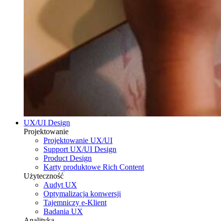
UX/UI Design
Projektowanie
Projektowanie UX/UI
Support UX/UI Design
Product Design
Karty produktowe Rich Content
Użyteczność
Audyt UX
Optymalizacja konwersji
Tajemniczy e-Klient
Badania UX
Analityka