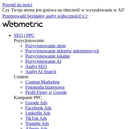
Przejdź do treści
Czy Twoja strona jest gotowa na obecność w wyszukiwaniu w AI?
Przeprowadź bezpłatny audyt widoczności! 👉
SEO i PPC
Pozycjonowanie
Pozycjonowanie stron
Pozycjonowanie sklepów internetowych
Pozycjonowanie lokalne
Pozycjonowanie AI
Audyt SEO
Audyt AI Search
Content
Content Marketing
Fotografia biznesowa
Profil Firmy w Google
Kampanie PPC
Google Ads
Facebook Ads
LinkedIn Ads
TikTok Ads
Youtube Ads
Allegro Ads