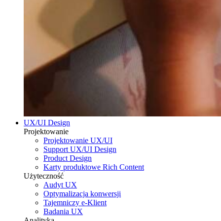
UX/UI Design
Projektowanie
Projektowanie UX/UI
Support UX/UI Design
Product Design
Karty produktowe Rich Content
Użyteczność
Audyt UX
Optymalizacja konwersji
Tajemniczy e-Klient
Badania UX
Analityka