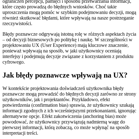
ograniczeń percepcji, pamięci i sposobu przetwarzania informacji,
które często prowadzą do błędnych wniosków. Choć takie
uproszczenia mogą pomóc w szybkim podejmowaniu decyzji, mogą
również skutkować błędami, które wpływają na nasze postrzeganie
rzeczywistości.
Błędy poznawcze odgrywają istotną rolę w różnych aspektach życia
– od decyzji biznesowych po politykę i naukę. W szczególności w
projektowaniu UX (User Experience) mają kluczowe znaczenie,
ponieważ wpływają na sposób, w jaki użytkownicy oceniają
interfejsy i podejmują decyzje związane z korzystaniem z produktu
cyfrowego.
Jak błędy poznawcze wpływają na UX?
W kontekście projektowania doświadczeń użytkownika błędy
poznawcze mogą prowadzić do błędnych decyzji zarówno ze strony
użytkowników, jak i projektantów. Przykładowo, efekt
potwierdzenia (confirmation bias) sprawia, że użytkownicy szukają
informacji zgodnych z ich wcześniejszymi przekonaniami, ignorując
alternatywne opcje. Efekt zakotwiczenia (anchoring bias) może
powodować, że użytkownicy przywiązują nadmierną wagę do
pierwszej informacji, którą zobaczą, co może wpłynąć na sposób
interpretacji treści.