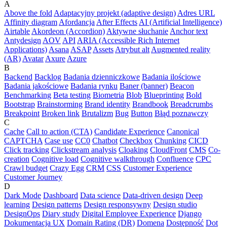
A
Above the fold
Adaptacyjny projekt (adaptive design)
Adres URL
Affinity diagram
Afordancja
After Effects
AI (Artificial Intelligence)
Airtable
Akordeon (Accordion)
Aktywne słuchanie
Anchor text
Antydesign
AOV
API
ARIA (Accessible Rich Internet
Applications)
Asana
ASAP
Assets
Atrybut alt
Augmented reality
(AR)
Avatar
Axure
Azure
B
Backend
Backlog
Badania dzienniczkowe
Badania ilościowe
Badania jakościowe
Badania rynku
Baner (banner)
Beacon
Benchmarking
Beta testing
Biometria
Blob
Blueprinting
Bold
Bootstrap
Brainstorming
Brand identity
Brandbook
Breadcrumbs
Breakpoint
Broken link
Brutalizm
Bug
Button
Błąd poznawczy
C
Cache
Call to action (CTA)
Candidate Experience
Canonical
CAPTCHA
Case use
CC0
Chatbot
Checkbox
Chunking
CICD
Click tracking
Clickstream analysis
Cloaking
CloudFront
CMS
Co-
creation
Cognitive load
Cognitive walkthrough
Confluence
CPC
Crawl budget
Crazy Egg
CRM
CSS
Customer Experience
Customer Journey
D
Dark Mode
Dashboard
Data science
Data-driven design
Deep
learning
Design patterns
Design responsywny
Design studio
DesignOps
Diary study
Digital Employee Experience
Django
Dokumentacja UX
Domain Rating (DR)
Domena
Dostępność
Dot