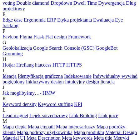
voting
Double diamond
Dropdown
Dwell Time
Dywergencja
Dług
projektowy
E
Edge case
Ergonomia
ERP
Etyka projektanta
Ewaluacja
Eye
tracking
F
Favicon
Figma
Flask
Flat design
Framework
G
Geolokalizacja
Google Search Console (GSC)
GoogleBot
Grooming
H
Hotjar
Hreflang
htaccess
HTTP
HTTPS
I
Ideacja
Identyfikacja graficzna
Indeksowanie
Indywidualny wywiad
pogłębiony
Inkluzywny design
Intuicyjny design
Iteracja
J
Jak moglibyśmy…- HMW
K
Keyword density
Keyword stuffing
KPI
L
Lead magnet
Lejek sprzedażowy
Link Building
Link juice
M
Mapa ciepła
Mapa empatii
Mapa interesariuszy
Mapa podróży
klienta
Mapa podróży użytkownika
Mapa produktu
Material Design
Material UI
Meta Description
Meta keywords
Meta title
Metryki