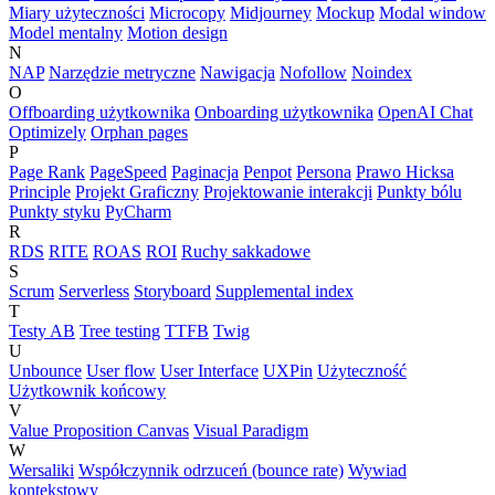
Miary użyteczności
Microcopy
Midjourney
Mockup
Modal window
Model mentalny
Motion design
N
NAP
Narzędzie metryczne
Nawigacja
Nofollow
Noindex
O
Offboarding użytkownika
Onboarding użytkownika
OpenAI Chat
Optimizely
Orphan pages
P
Page Rank
PageSpeed
Paginacja
Penpot
Persona
Prawo Hicksa
Principle
Projekt Graficzny
Projektowanie interakcji
Punkty bólu
Punkty styku
PyCharm
R
RDS
RITE
ROAS
ROI
Ruchy sakkadowe
S
Scrum
Serverless
Storyboard
Supplemental index
T
Testy AB
Tree testing
TTFB
Twig
U
Unbounce
User flow
User Interface
UXPin
Użyteczność
Użytkownik końcowy
V
Value Proposition Canvas
Visual Paradigm
W
Wersaliki
Współczynnik odrzuceń (bounce rate)
Wywiad
kontekstowy