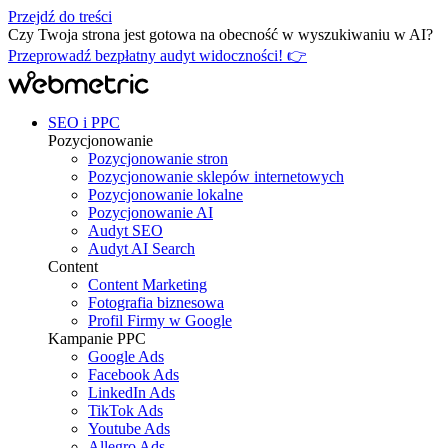
Przejdź do treści
Czy Twoja strona jest gotowa na obecność w wyszukiwaniu w AI?
Przeprowadź bezpłatny audyt widoczności! 👉
SEO i PPC
Pozycjonowanie
Pozycjonowanie stron
Pozycjonowanie sklepów internetowych
Pozycjonowanie lokalne
Pozycjonowanie AI
Audyt SEO
Audyt AI Search
Content
Content Marketing
Fotografia biznesowa
Profil Firmy w Google
Kampanie PPC
Google Ads
Facebook Ads
LinkedIn Ads
TikTok Ads
Youtube Ads
Allegro Ads