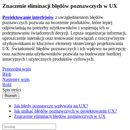
Znaczenie eliminacji błędów poznawczych w UX
Projektowanie interfejsów
z uwzględnieniem błędów
poznawczych pozwala na tworzenie produktów, które lepiej
odpowiadają na potrzeby użytkowników i wspierają ich w
podejmowaniu świadomych decyzji. Lepsza organizacja informacji,
uproszczenie interakcji oraz testowanie rozwiązań z rzeczywistymi
użytkownikami to kluczowe elementy skutecznego projektowania
UX. Świadomość błędów poznawczych i ich wpływu na percepcję
oraz zachowania użytkowników pozwala na budowanie bardziej
intuicyjnych i użytecznych produktów cyfrowych.
Poprzedni wpis
Blob
Następny wpis
Bold
Spis treści
Rozwiń
Jak błędy poznawcze wpływają na UX?
Jak unikać błędów poznawczych w projektowaniu UX?
Znaczenie eliminacji błędów poznawczych w UX