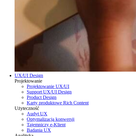
UX/UI Design
Projektowanie
Projektowanie UX/UI
Support UX/UI Design
Product Design
Karty produktowe Rich Content
Użyteczność
Audyt UX
Optymalizacja konwersji
Tajemniczy e-Klient
Badania UX
Analityka