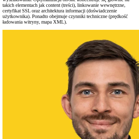
takich elementach jak content (treści), linkowanie wewnętrzne,
certyfikat SSL oraz architektura informacji (doświadczenie
użytkownika). Ponadto obejmuje czynniki techniczne (prędkość
ładowania witryny, mapa XML).