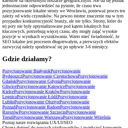
klientów na określonym obszarze geograficznym. Nie da się jednak
jednoznacznie odpowiedzieć na pytanie, ile czasu trwa
pozycjonowanie lokalne strony we Wrocławiu, ponieważ proces ten
zależy od wielu czynników. Na pewno istotne znaczenie ma w tym
przypadku konkurencyjność branży, ale nie tylko. Strony, które do
tej pory nie były optymalizowane pod kątem lokalnych fraz
kluczowych, potrzebują więcej czasu, aby mogły zająć wysokie
pozycje w wynikach wyszukiwania. Warto mieć świadomość, że
SEO lokalne jest procesem długotrwałym, a pierwszych efektów
zazwyczaj należy spodziewać się po upływie 3-6 miesięcy.
Gdzie działamy?
Pozycjonowanie Białystok
Pozycjonowanie
Bydgoszcz
Pozycjonowanie Częstochowa
Pozycjonowanie
Gdańsk
Pozycjonowanie Gdynia
Pozycjonowanie
Gliwice
Pozycjonowanie Katowice
Pozycjonowanie
Kielce
Pozycjonowanie Kraków
Pozycjonowanie
Legnica
Pozycjonowanie Łódź
Pozycjonowanie
Lublin
Pozycjonowanie Olsztyn
Pozycjonowanie
Poznań
Pozycjonowanie Radom
Pozycjonowanie
Rzeszów
Pozycjonowanie Szczecin
Pozycjonowanie
Toruń
Pozycjonowanie Warszawa
Pozycjonowanie Września
Poznaj nasze rozwiązania UX/UI/SEO
Chcesz dotrzeć do nowych użytkowników i zwiększyć konwersję