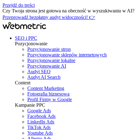
Przejdź do treści
Czy Twoja strona jest gotowa na obecność w wyszukiwaniu w AI?
Przeprowadź bezpłatny audyt widoczności! 👉
SEO i PPC
Pozycjonowanie
Pozycjonowanie stron
Pozycjonowanie sklepów internetowych
Pozycjonowanie lokalne
Pozycjonowanie AI
Audyt SEO
Audyt AI Search
Content
Content Marketing
Fotografia biznesowa
Profil Firmy w Google
Kampanie PPC
Google Ads
Facebook Ads
LinkedIn Ads
TikTok Ads
Youtube Ads
Allegro Ads