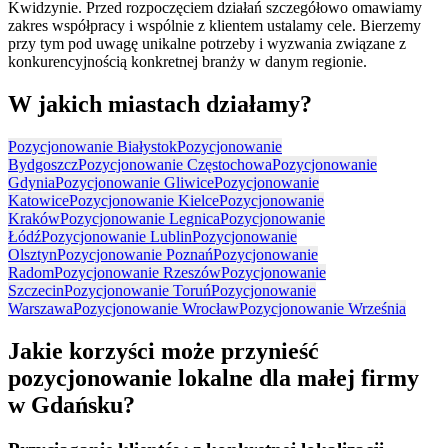
Kwidzynie. Przed rozpoczęciem działań szczegółowo omawiamy
zakres współpracy i wspólnie z klientem ustalamy cele. Bierzemy
przy tym pod uwagę unikalne potrzeby i wyzwania związane z
konkurencyjnością konkretnej branży w danym regionie.
W jakich miastach działamy?
Pozycjonowanie Białystok
Pozycjonowanie
Bydgoszcz
Pozycjonowanie Częstochowa
Pozycjonowanie
Gdynia
Pozycjonowanie Gliwice
Pozycjonowanie
Katowice
Pozycjonowanie Kielce
Pozycjonowanie
Kraków
Pozycjonowanie Legnica
Pozycjonowanie
Łódź
Pozycjonowanie Lublin
Pozycjonowanie
Olsztyn
Pozycjonowanie Poznań
Pozycjonowanie
Radom
Pozycjonowanie Rzeszów
Pozycjonowanie
Szczecin
Pozycjonowanie Toruń
Pozycjonowanie
Warszawa
Pozycjonowanie Wrocław
Pozycjonowanie Września
Jakie korzyści może przynieść
pozycjonowanie lokalne dla małej firmy
w Gdańsku?