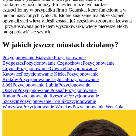
konkurencyjności branży. Proces ten może być bardziej
czasochłonny w przypadku firm z Gdańska, które funkcjonują w
mocno nasyconych rynkach. Istotne znaczenie ma także stopień
optymalizacji witryny. Jeśli została już częściowo zoptymalizowana
i przystosowana pod kątem wyszukiwarki, wtedy pierwsze efekty
mogą pojawić się szybciej.
W jakich jeszcze miastach działamy?
Pozycjonowanie Białystok
Pozycjonowanie
Bydgoszcz
Pozycjonowanie Częstochowa
Pozycjonowanie
Gdynia
Pozycjonowanie Gliwice
Pozycjonowanie
Katowice
Pozycjonowanie Kielce
Pozycjonowanie
Kraków
Pozycjonowanie Legnica
Pozycjonowanie
Łódź
Pozycjonowanie Lublin
Pozycjonowanie
Olsztyn
Pozycjonowanie Poznań
Pozycjonowanie
Radom
Pozycjonowanie Rzeszów
Pozycjonowanie
Szczecin
Pozycjonowanie Toruń
Pozycjonowanie
Warszawa
Pozycjonowanie Wrocław
Pozycjonowanie Września