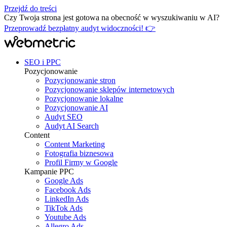
Przejdź do treści
Czy Twoja strona jest gotowa na obecność w wyszukiwaniu w AI?
Przeprowadź bezpłatny audyt widoczności! 👉
SEO i PPC
Pozycjonowanie
Pozycjonowanie stron
Pozycjonowanie sklepów internetowych
Pozycjonowanie lokalne
Pozycjonowanie AI
Audyt SEO
Audyt AI Search
Content
Content Marketing
Fotografia biznesowa
Profil Firmy w Google
Kampanie PPC
Google Ads
Facebook Ads
LinkedIn Ads
TikTok Ads
Youtube Ads
Allegro Ads