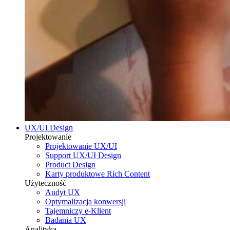
UX/UI Design
Projektowanie
Projektowanie UX/UI
Support UX/UI Design
Product Design
Karty produktowe Rich Content
Użyteczność
Audyt UX
Optymalizacja konwersji
Tajemniczy e-Klient
Badania UX
Analityka