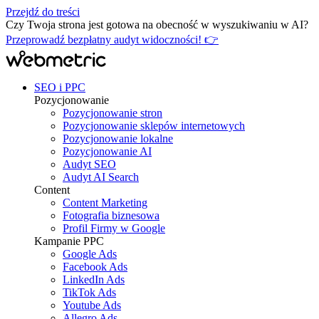
Przejdź do treści
Czy Twoja strona jest gotowa na obecność w wyszukiwaniu w AI?
Przeprowadź bezpłatny audyt widoczności! 👉
SEO i PPC
Pozycjonowanie
Pozycjonowanie stron
Pozycjonowanie sklepów internetowych
Pozycjonowanie lokalne
Pozycjonowanie AI
Audyt SEO
Audyt AI Search
Content
Content Marketing
Fotografia biznesowa
Profil Firmy w Google
Kampanie PPC
Google Ads
Facebook Ads
LinkedIn Ads
TikTok Ads
Youtube Ads
Allegro Ads