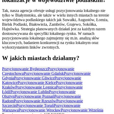
Tak, nasza agencja oferuje usługi pozycjonowania lokalnego nie
tylko w Białymstoku, ale także w wielu innych miastach na terenie
województwa podlaskiego takich jak Suwałki, Augustów, Łomża,
Bielsk Podlaski, Białowieża, Zambrów, Grajewo, Sokółka,
Hajnówka. Strategia planowanych działań jest za każdym razem
dostosowywana do specyfiki lokalnego rynku. W ramach
pozycjonowania lokalnego zajmujemy się m.in. analizą słów
kluczowych, badaniem konkurencji na rynku lokalnym oraz
wykorzystaniem linków zwrotnych.
W jakich miastach działamy?
Pozycjonowanie Bydgoszcz
Pozycjonowanie
Częstochowa
Pozycjonowanie Gdańsk
Pozycjonowanie
Gdynia
Pozycjonowanie Gliwice
Pozycjonowanie
Katowice
Pozycjonowanie Kielce
Pozycjonowanie
Kraków
Pozycjonowanie Legnica
Pozycjonowanie
Łódź
Pozycjonowanie Lublin
Pozycjonowanie
Olsztyn
Pozycjonowanie Poznań
Pozycjonowanie
Radom
Pozycjonowanie Rzeszów
Pozycjonowanie
Szczecin
Pozycjonowanie Toruń
Pozycjonowanie
Warszawa
Pozycjonowanie Wrocław
Pozycjonowanie Września