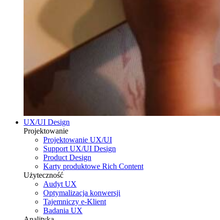
UX/UI Design
Projektowanie
Projektowanie UX/UI
Support UX/UI Design
Product Design
Karty produktowe Rich Content
Użyteczność
Audyt UX
Optymalizacja konwersji
Tajemniczy e-Klient
Badania UX
Analityka