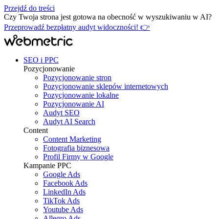
Przejdź do treści
Czy Twoja strona jest gotowa na obecność w wyszukiwaniu w AI?
Przeprowadź bezpłatny audyt widoczności! 👉
SEO i PPC
Pozycjonowanie
Pozycjonowanie stron
Pozycjonowanie sklepów internetowych
Pozycjonowanie lokalne
Pozycjonowanie AI
Audyt SEO
Audyt AI Search
Content
Content Marketing
Fotografia biznesowa
Profil Firmy w Google
Kampanie PPC
Google Ads
Facebook Ads
LinkedIn Ads
TikTok Ads
Youtube Ads
Allegro Ads