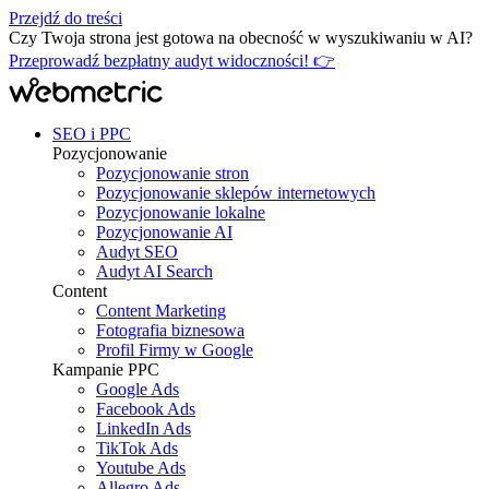
Przejdź do treści
Czy Twoja strona jest gotowa na obecność w wyszukiwaniu w AI?
Przeprowadź bezpłatny audyt widoczności! 👉
SEO i PPC
Pozycjonowanie
Pozycjonowanie stron
Pozycjonowanie sklepów internetowych
Pozycjonowanie lokalne
Pozycjonowanie AI
Audyt SEO
Audyt AI Search
Content
Content Marketing
Fotografia biznesowa
Profil Firmy w Google
Kampanie PPC
Google Ads
Facebook Ads
LinkedIn Ads
TikTok Ads
Youtube Ads
Allegro Ads