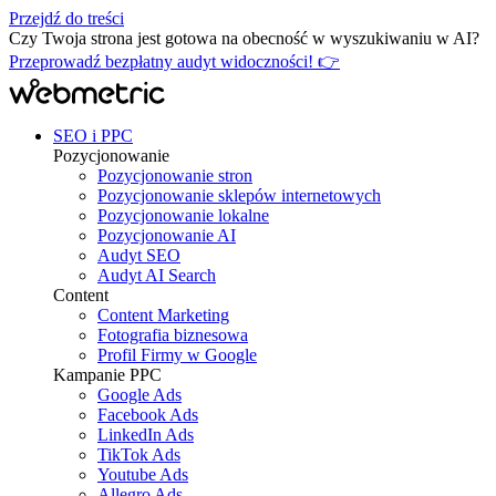
Przejdź do treści
Czy Twoja strona jest gotowa na obecność w wyszukiwaniu w AI?
Przeprowadź bezpłatny audyt widoczności! 👉
SEO i PPC
Pozycjonowanie
Pozycjonowanie stron
Pozycjonowanie sklepów internetowych
Pozycjonowanie lokalne
Pozycjonowanie AI
Audyt SEO
Audyt AI Search
Content
Content Marketing
Fotografia biznesowa
Profil Firmy w Google
Kampanie PPC
Google Ads
Facebook Ads
LinkedIn Ads
TikTok Ads
Youtube Ads
Allegro Ads