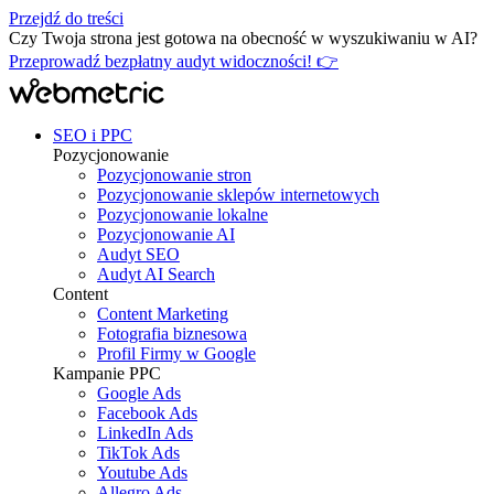
Przejdź do treści
Czy Twoja strona jest gotowa na obecność w wyszukiwaniu w AI?
Przeprowadź bezpłatny audyt widoczności! 👉
SEO i PPC
Pozycjonowanie
Pozycjonowanie stron
Pozycjonowanie sklepów internetowych
Pozycjonowanie lokalne
Pozycjonowanie AI
Audyt SEO
Audyt AI Search
Content
Content Marketing
Fotografia biznesowa
Profil Firmy w Google
Kampanie PPC
Google Ads
Facebook Ads
LinkedIn Ads
TikTok Ads
Youtube Ads
Allegro Ads