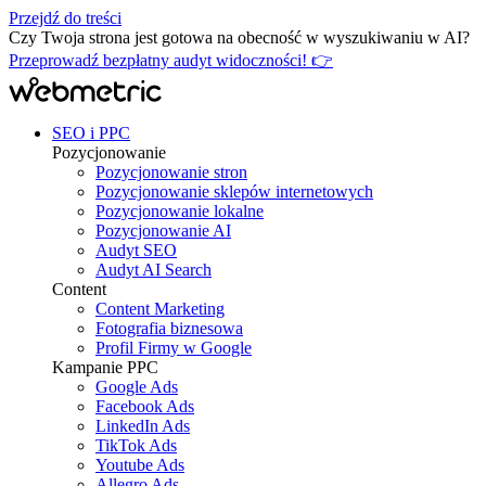
Przejdź do treści
Czy Twoja strona jest gotowa na obecność w wyszukiwaniu w AI?
Przeprowadź bezpłatny audyt widoczności! 👉
SEO i PPC
Pozycjonowanie
Pozycjonowanie stron
Pozycjonowanie sklepów internetowych
Pozycjonowanie lokalne
Pozycjonowanie AI
Audyt SEO
Audyt AI Search
Content
Content Marketing
Fotografia biznesowa
Profil Firmy w Google
Kampanie PPC
Google Ads
Facebook Ads
LinkedIn Ads
TikTok Ads
Youtube Ads
Allegro Ads