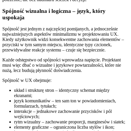
Spójność wizualna i logiczna – język, który
uspokaja
Spójność jest jednym z najczęściej pomijanych, a jednocześnie
najważniejszych aspektów minimalizmu w projektowaniu UX.
Kiedy użytkownik widzi konsekwentne zachowania elementów –
przyciski w tym samym miejscu, identyczne typy czcionek,
przewidywalne reakcje systemu – czuje się bezpiecznie.
Każde odstępstwo od spójności wprowadza napięcie. Projektant
musi więc dbać o wizualne i językowe powtarzalności, które nie
nużą, lecz budują płynność doświadczenia.
Spójność w UX obejmuje:
układ i strukturę stron – identyczny schemat między
ekranami;
język komunikatów – ten sam ton w powiadomieniach,
formularzach, tytułach;
interakcje – jednakowe zachowanie przycisków i pól
wejściowych;
rytm wizualny – zachowanie proporcji, marginesów i siatek;
elementy graficzne – ograniczona liczba stylów i ikon;