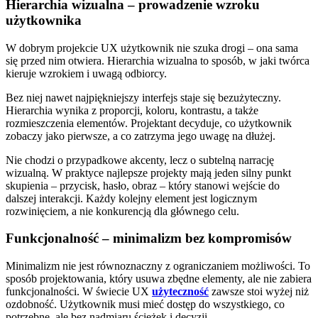
Hierarchia wizualna – prowadzenie wzroku
użytkownika
W dobrym projekcie UX użytkownik nie szuka drogi – ona sama
się przed nim otwiera. Hierarchia wizualna to sposób, w jaki twórca
kieruje wzrokiem i uwagą odbiorcy.
Bez niej nawet najpiękniejszy interfejs staje się bezużyteczny.
Hierarchia wynika z proporcji, koloru, kontrastu, a także
rozmieszczenia elementów. Projektant decyduje, co użytkownik
zobaczy jako pierwsze, a co zatrzyma jego uwagę na dłużej.
Nie chodzi o przypadkowe akcenty, lecz o subtelną narrację
wizualną. W praktyce najlepsze projekty mają jeden silny punkt
skupienia – przycisk, hasło, obraz – który stanowi wejście do
dalszej interakcji. Każdy kolejny element jest logicznym
rozwinięciem, a nie konkurencją dla głównego celu.
Funkcjonalność – minimalizm bez kompromisów
Minimalizm nie jest równoznaczny z ograniczaniem możliwości. To
sposób projektowania, który usuwa zbędne elementy, ale nie zabiera
funkcjonalności. W świecie UX
użyteczność
zawsze stoi wyżej niż
ozdobność. Użytkownik musi mieć dostęp do wszystkiego, co
potrzebne, ale bez nadmiaru ścieżek i decyzji.