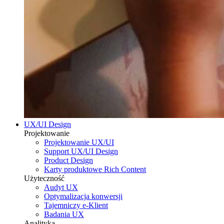
UX/UI Design
Projektowanie
Projektowanie UX/UI
Support UX/UI Design
Product Design
Karty produktowe Rich Content
Użyteczność
Audyt UX
Optymalizacja konwersji
Tajemniczy e-Klient
Badania UX
Analityka