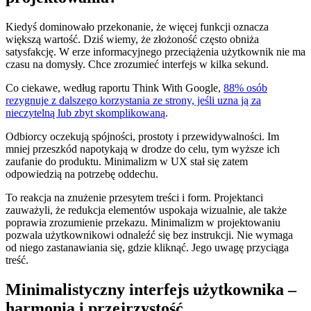
Kiedyś dominowało przekonanie, że więcej funkcji oznacza
większą wartość. Dziś wiemy, że złożoność często obniża
satysfakcję. W erze informacyjnego przeciążenia użytkownik nie ma
czasu na domysły. Chce zrozumieć interfejs w kilka sekund.
Co ciekawe, według raportu Think With Google,
88% osób
rezygnuje z dalszego korzystania ze strony, jeśli uzna ją za
nieczytelną lub zbyt skomplikowaną
.
Odbiorcy oczekują spójności, prostoty i przewidywalności. Im
mniej przeszkód napotykają w drodze do celu, tym wyższe ich
zaufanie do produktu. Minimalizm w UX stał się zatem
odpowiedzią na potrzebę oddechu.
To reakcja na znużenie przesytem treści i form. Projektanci
zauważyli, że redukcja elementów uspokaja wizualnie, ale także
poprawia zrozumienie przekazu. Minimalizm w projektowaniu
pozwala użytkownikowi odnaleźć się bez instrukcji. Nie wymaga
od niego zastanawiania się, gdzie kliknąć. Jego uwagę przyciąga
treść.
Minimalistyczny interfejs użytkownika –
harmonia i przejrzystość