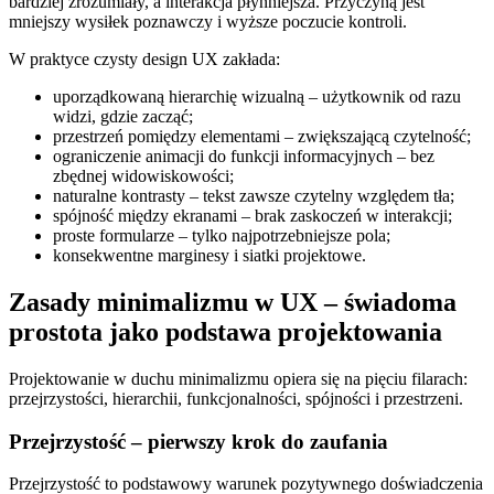
bardziej zrozumiały, a interakcja płynniejsza. Przyczyną jest
mniejszy wysiłek poznawczy i wyższe poczucie kontroli.
W praktyce czysty design UX zakłada:
uporządkowaną hierarchię wizualną – użytkownik od razu
widzi, gdzie zacząć;
przestrzeń pomiędzy elementami – zwiększającą czytelność;
ograniczenie animacji do funkcji informacyjnych – bez
zbędnej widowiskowości;
naturalne kontrasty – tekst zawsze czytelny względem tła;
spójność między ekranami – brak zaskoczeń w interakcji;
proste formularze – tylko najpotrzebniejsze pola;
konsekwentne marginesy i siatki projektowe.
Zasady minimalizmu w UX – świadoma
prostota jako podstawa projektowania
Projektowanie w duchu minimalizmu opiera się na pięciu filarach:
przejrzystości, hierarchii, funkcjonalności, spójności i przestrzeni.
Przejrzystość – pierwszy krok do zaufania
Przejrzystość to podstawowy warunek pozytywnego doświadczenia