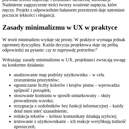
Nadmierne zagęszczenie treści tworzy wrażenie napięcia, które
męczy. Projekt z odpowiednim balansem przestrzeni daje natomiast
poczucie lekkości i elegancji.
Zasady minimalizmu w UX w praktyce
W teorii minimalizm wydaje się prosty. W praktyce wymaga jednak
ogromnej dyscypliny. Każda decyzja projektowa staje się próbą
odpowiedzi na pytanie:
czy to naprawdę potrzebne?
Wdrażając zasady minimalizmu w UX, projektanci zwracają uwagę
na konkretne działania:
analizowanie map podróży użytkownika – w celu
zrozumienia priorytetów;
ograniczanie liczby kolorów i krojów pisma – wprowadza
spójność i porządek;
stosowanie kontrastu w sposób umiarkowany – służy
prowadzeniu wzroku;
rezygnacja z ozdobników bez funkcji informacyjnej – każdy
detal musi mieć uzasadnienie;
redukcja tekstów – krótsze komunikaty działają szybciej;
testowanie z użytkownikami – ich reakcje weryfikują trafność
uproszczeń;