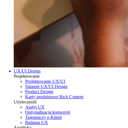
UX/UI Design
Projektowanie
Projektowanie UX/UI
Support UX/UI Design
Product Design
Karty produktowe Rich Content
Użyteczność
Audyt UX
Optymalizacja konwersji
Tajemniczy e-Klient
Badania UX
Analityka