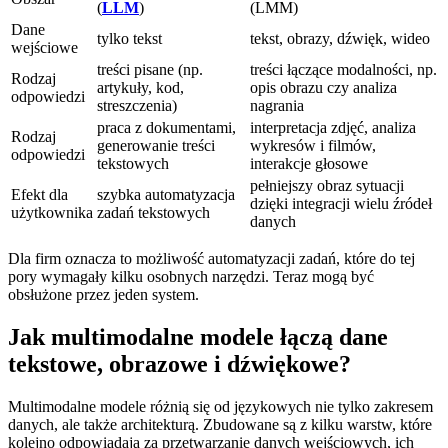
(
LLM
)
(LMM)
Dane
tylko tekst
tekst, obrazy, dźwięk, wideo
wejściowe
treści pisane (np.
treści łączące modalności, np.
Rodzaj
artykuły, kod,
opis obrazu czy analiza
odpowiedzi
streszczenia)
nagrania
praca z dokumentami,
interpretacja zdjęć, analiza
Rodzaj
generowanie treści
wykresów i filmów,
odpowiedzi
tekstowych
interakcje głosowe
pełniejszy obraz sytuacji
Efekt dla
szybka automatyzacja
dzięki integracji wielu źródeł
użytkownika
zadań tekstowych
danych
Dla firm oznacza to możliwość automatyzacji zadań, które do tej
pory wymagały kilku osobnych narzędzi. Teraz mogą być
obsłużone przez jeden system.
Jak multimodalne modele łączą dane
tekstowe, obrazowe i dźwiękowe?
Multimodalne modele różnią się od językowych nie tylko zakresem
danych, ale także architekturą. Zbudowane są z kilku warstw, które
kolejno odpowiadają za przetwarzanie danych wejściowych, ich