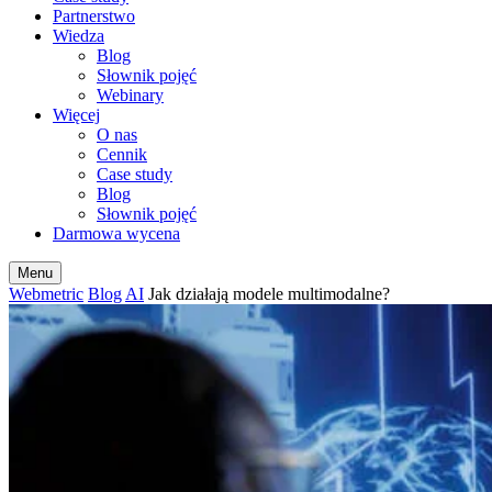
Partnerstwo
Wiedza
Blog
Słownik pojęć
Webinary
Więcej
O nas
Cennik
Case study
Blog
Słownik pojęć
Darmowa wycena
Menu
Webmetric
Blog
AI
Jak działają modele multimodalne?