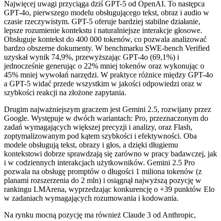
Najwięcej uwagi przyciąga dziś GPT-5 od OpenAI. To następca
GPT-4o, pierwszego modelu obsługującego tekst, obraz i audio w
czasie rzeczywistym. GPT-5 oferuje bardziej stabilne działanie,
lepsze rozumienie kontekstu i naturalniejsze interakcje głosowe.
Obsługuje kontekst do 400 000 tokenów, co pozwala analizować
bardzo obszerne dokumenty. W benchmarku SWE-bench Verified
uzyskał wynik 74,9%, przewyższając GPT-4o (69,1%) i
jednocześnie generując o 22% mniej tokenów oraz wykonując o
45% mniej wywołań narzędzi. W praktyce różnice między GPT-4o
a GPT-5 widać przede wszystkim w jakości odpowiedzi oraz w
szybkości reakcji na złożone zapytania.
Drugim najważniejszym graczem jest Gemini 2.5, rozwijany przez
Google. Występuje w dwóch wariantach: Pro, przeznaczonym do
zadań wymagających większej precyzji i analizy, oraz Flash,
zoptymalizowanym pod kątem szybkości i efektywności. Oba
modele obsługują tekst, obrazy i głos, a dzięki długiemu
kontekstowi dobrze sprawdzają się zarówno w pracy badawczej, jak
i w codziennych interakcjach użytkowników. Gemini 2.5 Pro
pozwala na obsługę promptów o długości 1 miliona tokenów (z
planami rozszerzenia do 2 mln) i osiągnął najwyższą pozycję w
rankingu LMArena, wyprzedzając konkurencję o +39 punktów Elo
w zadaniach wymagających rozumowania i kodowania.
Na rynku mocną pozycję ma również Claude 3 od Anthropic,