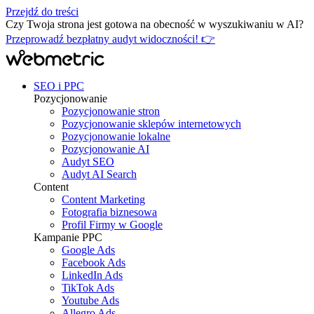
Przejdź do treści
Czy Twoja strona jest gotowa na obecność w wyszukiwaniu w AI?
Przeprowadź bezpłatny audyt widoczności! 👉
SEO i PPC
Pozycjonowanie
Pozycjonowanie stron
Pozycjonowanie sklepów internetowych
Pozycjonowanie lokalne
Pozycjonowanie AI
Audyt SEO
Audyt AI Search
Content
Content Marketing
Fotografia biznesowa
Profil Firmy w Google
Kampanie PPC
Google Ads
Facebook Ads
LinkedIn Ads
TikTok Ads
Youtube Ads
Allegro Ads