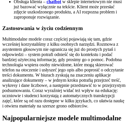
Obsługa klienta –
chatbot
w sklepie internetowym nie musi
już bazować wyłącznie na tekście. Klient może przesłać
zdjęcie uszkodzonego produktu, a AI rozpozna problem i
zaproponuje rozwiązanie.
Zastosowania w życiu codziennym
Multimodalne modele coraz częściej pojawiają się tam, gdzie
wcześniej korzystaliśmy z kilku osobnych narzędzi. Rozmowa z
asystentem głosowym nie ogranicza się już do prostych pytań i
odpowiedzi – system potrafi odnieść się do kontekstu i podać
bardziej użyteczną informację, gdy prosimy go o pomoc. Podobna
technologia wspiera osoby niewidome, które mogą skierować
telefon na otoczenie i usłyszeć jego opis albo poprosić o odczytanie
treści dokumentu. W biurach zyskują na znaczeniu aplikacje
analizujące dokumenty – w jednym kroku potrafią przejrzeć treść,
wykresy i dane liczbowe, a następnie przedstawić to w przejrzystym
podsumowaniu. Coraz wyraźniej widać też wpływ na edukację:
uczniowie i studenci korzystają z automatycznych transkrypcji
zajęć, które są od razu dostępne w kilku językach, co ułatwia naukę
i otwiera materiały na szersze grono odbiorców.
Najpopularniejsze modele multimodalne