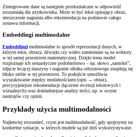
Zintegrowane dane są następnie przekształcane w odpowiedź
zrozumiałą dla użytkownika. Może to być tekst opisujący obraz,
streszczenie nagrania albo rekomendacja na podstawie całego
zestawu informacji.
Embeddingi multimodalne
Embeddingi
multimodalne to sposób reprezentacji danych, w
którym tekst, obrazy, dźwięki czy wideo zamieniane są na wektory
w tej samej przestrzeni matematycznej. Dzięki temu model
rozpoznaje ich semantyczne podobieństwo – np. słowo „samolot”,
zdjęcie lecącej maszyny i nagranie silnika odrzutowego znajdują się
blisko siebie w tej przestrzeni. To podejście umożliwia
wyszukiwanie między modalnościami (opis → obraz),
precyzyjniejsze rekomendacje (łączenie recenzji tekstowych i
wizualnych) oraz dokładniejsze analizy treści, np. w ocenie
nastrojów czy opinii.
Przykłady użycia multimodalności
Najłatwiej zrozumieć, czym jest multimodalność, gdy spojrzymy na
konkretne sytuacje, w których modele są już dziś wykorzystywane.