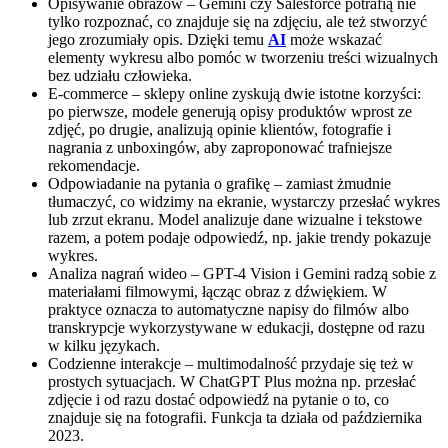
Opisywanie obrazów – Gemini czy Salesforce potrafią nie
tylko rozpoznać, co znajduje się na zdjęciu, ale też stworzyć
jego zrozumiały opis. Dzięki temu
AI
może wskazać
elementy wykresu albo pomóc w tworzeniu treści wizualnych
bez udziału człowieka.
E-commerce – sklepy online zyskują dwie istotne korzyści:
po pierwsze, modele generują opisy produktów wprost ze
zdjęć, po drugie, analizują opinie klientów, fotografie i
nagrania z unboxingów, aby zaproponować trafniejsze
rekomendacje.
Odpowiadanie na pytania o grafikę – zamiast żmudnie
tłumaczyć, co widzimy na ekranie, wystarczy przesłać wykres
lub zrzut ekranu. Model analizuje dane wizualne i tekstowe
razem, a potem podaje odpowiedź, np. jakie trendy pokazuje
wykres.
Analiza nagrań wideo – GPT-4 Vision i Gemini radzą sobie z
materiałami filmowymi, łącząc obraz z dźwiękiem. W
praktyce oznacza to automatyczne napisy do filmów albo
transkrypcje wykorzystywane w edukacji, dostępne od razu
w kilku językach.
Codzienne interakcje – multimodalność przydaje się też w
prostych sytuacjach. W ChatGPT Plus można np. przesłać
zdjęcie i od razu dostać odpowiedź na pytanie o to, co
znajduje się na fotografii. Funkcja ta działa od października
2023.