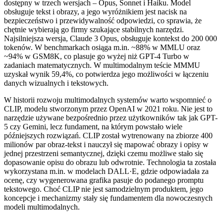
dostępny w trzech wersjach – Opus, Sonnet i Haiku. Model
obsługuje tekst i obrazy, a jego wyróżnikiem jest nacisk na
bezpieczeństwo i przewidywalność odpowiedzi, co sprawia, że
chętnie wybierają go firmy szukające stabilnych narzędzi.
Najsilniejsza wersja, Claude 3 Opus, obsługuje kontekst do 200 000
tokenów. W benchmarkach osiąga m.in. ~88% w MMLU oraz
~94% w GSM8K, co plasuje go wyżej niż GPT-4 Turbo w
zadaniach matematycznych. W multimodalnym teście MMMU
uzyskał wynik 59,4%, co potwierdza jego możliwości w łączeniu
danych wizualnych i tekstowych.
W historii rozwoju multimodalnych systemów warto wspomnieć o
CLIP, modelu stworzonym przez OpenAI w 2021 roku. Nie jest to
narzędzie używane bezpośrednio przez użytkowników tak jak GPT-
5 czy Gemini, lecz fundament, na którym powstało wiele
późniejszych rozwiązań. CLIP został wytrenowany na zbiorze 400
milionów par obraz-tekst i nauczył się mapować obrazy i opisy w
jednej przestrzeni semantycznej, dzięki czemu możliwe stało się
dopasowanie opisu do obrazu lub odwrotnie. Technologia ta została
wykorzystana m.in. w modelach DALL·E, gdzie odpowiadała za
ocenę, czy wygenerowana grafika pasuje do podanego promptu
tekstowego. Choć CLIP nie jest samodzielnym produktem, jego
koncepcje i mechanizmy stały się fundamentem dla nowoczesnych
modeli multimodalnych.