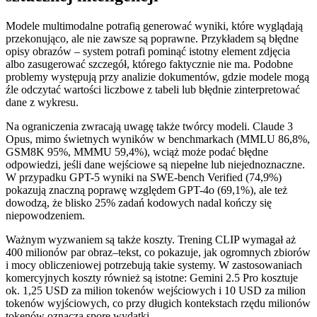
Modele multimodalne potrafią generować wyniki, które wyglądają
przekonująco, ale nie zawsze są poprawne. Przykładem są błędne
opisy obrazów – system potrafi pominąć istotny element zdjęcia
albo zasugerować szczegół, którego faktycznie nie ma. Podobne
problemy występują przy analizie dokumentów, gdzie modele mogą
źle odczytać wartości liczbowe z tabeli lub błędnie zinterpretować
dane z wykresu.
Na ograniczenia zwracają uwagę także twórcy modeli. Claude 3
Opus, mimo świetnych wyników w benchmarkach (MMLU 86,8%,
GSM8K 95%, MMMU 59,4%), wciąż może podać błędne
odpowiedzi, jeśli dane wejściowe są niepełne lub niejednoznaczne.
W przypadku GPT-5 wyniki na SWE-bench Verified (74,9%)
pokazują znaczną poprawę względem GPT-4o (69,1%), ale też
dowodzą, że blisko 25% zadań kodowych nadal kończy się
niepowodzeniem.
Ważnym wyzwaniem są także koszty. Trening CLIP wymagał aż
400 milionów par obraz–tekst, co pokazuje, jak ogromnych zbiorów
i mocy obliczeniowej potrzebują takie systemy. W zastosowaniach
komercyjnych koszty również są istotne: Gemini 2.5 Pro kosztuje
ok. 1,25 USD za milion tokenów wejściowych i 10 USD za milion
tokenów wyjściowych, co przy długich kontekstach rzędu milionów
tokenów oznacza spore wydatki.