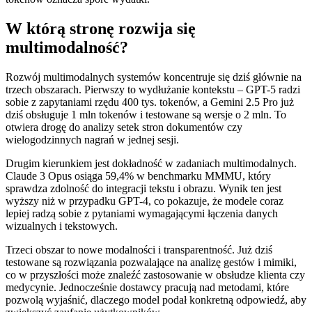
W którą stronę rozwija się
multimodalność?
Rozwój multimodalnych systemów koncentruje się dziś głównie na
trzech obszarach. Pierwszy to wydłużanie kontekstu – GPT-5 radzi
sobie z zapytaniami rzędu 400 tys. tokenów, a Gemini 2.5 Pro już
dziś obsługuje 1 mln tokenów i testowane są wersje o 2 mln. To
otwiera drogę do analizy setek stron dokumentów czy
wielogodzinnych nagrań w jednej sesji.
Drugim kierunkiem jest dokładność w zadaniach multimodalnych.
Claude 3 Opus osiąga 59,4% w benchmarku MMMU, który
sprawdza zdolność do integracji tekstu i obrazu. Wynik ten jest
wyższy niż w przypadku GPT-4, co pokazuje, że modele coraz
lepiej radzą sobie z pytaniami wymagającymi łączenia danych
wizualnych i tekstowych.
Trzeci obszar to nowe modalności i transparentność. Już dziś
testowane są rozwiązania pozwalające na analizę gestów i mimiki,
co w przyszłości może znaleźć zastosowanie w obsłudze klienta czy
medycynie. Jednocześnie dostawcy pracują nad metodami, które
pozwolą wyjaśnić, dlaczego model podał konkretną odpowiedź, aby