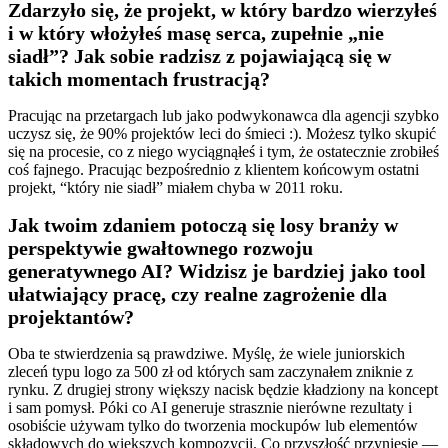
Zdarzyło się, że projekt, w który bardzo wierzyłeś
i w który włożyłeś masę serca, zupełnie „nie
siadł”? Jak sobie radzisz z pojawiającą się w
takich momentach frustracją?
Pracując na przetargach lub jako podwykonawca dla agencji szybko
uczysz się, że 90% projektów leci do śmieci :). Możesz tylko skupić
się na procesie, co z niego wyciągnąłeś i tym, że ostatecznie zrobiłeś
coś fajnego. Pracując bezpośrednio z klientem końcowym ostatni
projekt, “który nie siadł” miałem chyba w 2011 roku.
Jak twoim zdaniem potoczą się losy branży w
perspektywie gwałtownego rozwoju
generatywnego AI? Widzisz je bardziej jako tool
ułatwiający pracę, czy realne zagrożenie dla
projektantów?
Oba te stwierdzenia są prawdziwe. Myślę, że wiele juniorskich
zleceń typu logo za 500 zł od których sam zaczynałem zniknie z
rynku. Z drugiej strony większy nacisk będzie kładziony na koncept
i sam pomysł. Póki co AI generuje strasznie nierówne rezultaty i
osobiście używam tylko do tworzenia mockupów lub elementów
składowych do większych kompozycji. Co przyszłość przyniesie —