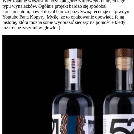
Wiec totalnie wyszliśmy poza kategorię Kuflowego i innych tego
typu wynalazków. Ogólnie projekt bardzo się spodobał
konsumentom, nawet dostał bardzo pozytywną recenzję na piwnym
Youtube Pana Kopyry. Myślę, że to opakowanie opowiada fajną
historię, która można sobie wyobrazić siedząc na pomoście kiedy
już trochę zaszumi w głowie :).