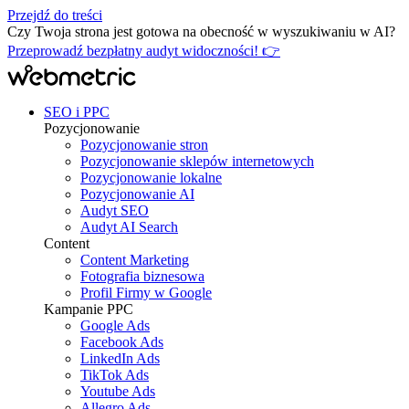
Przejdź do treści
Czy Twoja strona jest gotowa na obecność w wyszukiwaniu w AI?
Przeprowadź bezpłatny audyt widoczności! 👉
SEO i PPC
Pozycjonowanie
Pozycjonowanie stron
Pozycjonowanie sklepów internetowych
Pozycjonowanie lokalne
Pozycjonowanie AI
Audyt SEO
Audyt AI Search
Content
Content Marketing
Fotografia biznesowa
Profil Firmy w Google
Kampanie PPC
Google Ads
Facebook Ads
LinkedIn Ads
TikTok Ads
Youtube Ads
Allegro Ads