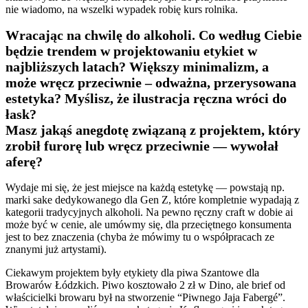
nie wiadomo, na wszelki wypadek robię kurs rolnika.
Wracając na chwilę do alkoholi. Co według Ciebie
będzie trendem w projektowaniu etykiet w
najbliższych latach? Większy minimalizm, a
może wręcz przeciwnie – odważna, przerysowana
estetyka? Myślisz, że ilustracja ręczna wróci do
łask?
Masz jakąś anegdotę związaną z projektem, który
zrobił furorę lub wręcz przeciwnie — wywołał
aferę?
Wydaje mi się, że jest miejsce na każdą estetykę — powstają np.
marki sake dedykowanego dla Gen Z, które kompletnie wypadają z
kategorii tradycyjnych alkoholi. Na pewno ręczny craft w dobie ai
może być w cenie, ale umówmy się, dla przeciętnego konsumenta
jest to bez znaczenia (chyba że mówimy tu o współpracach ze
znanymi już artystami).
Ciekawym projektem były etykiety dla piwa Szantowe dla
Browarów Łódzkich. Piwo kosztowało 2 zł w Dino, ale brief od
właścicielki browaru był na stworzenie “Piwnego Jaja Fabergé”.