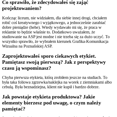
Co sprawiło, że zdecydowałeś się zająć
projektowaniem?
Kończąc liceum, nie widziałem, dla siebie innej drogi, chciałem
robić coś kreatywnego i wyjątkowego, a jednocześnie zarabiać
dobre pieniądze (hehe). Wtedy wydawało mi się, że praca w
reklamie to będzie właśnie to. Dodatkowo uważałem, że
studiowanie na ASP jest modne i nie trzeba się za dużo uczyć. To
wszystko sprawiło, że wybrałem kierunek Grafika-Komunikacja
Wizualna na Poznańskiej ASP.
Zaprojektowałeś sporo ciekawych etykiet.
Pamiętasz swoją pierwszą? Jak z perspektywy
czasu ją wspominasz?
Chyba pierwsza etykieta, którą zrobiłem jeszcze na studiach. To
była taka foliowa zgrzewka/naklejka na worek z ziemniakami albo
cebulą. Była beznadziejna, klient nie kupił i bardzo dobrze.
Jak powstaje etykieta produktowa? Jakie
elementy bierzesz pod uwagę, o czym należy
pamiętać?