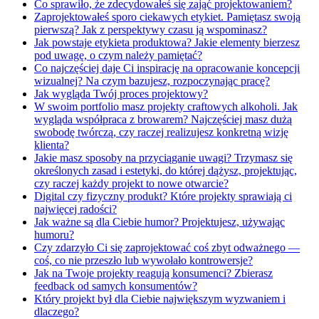
Co sprawiło, że zdecydowałeś się zająć projektowaniem?
Zaprojektowałeś sporo ciekawych etykiet. Pamiętasz swoją
pierwszą? Jak z perspektywy czasu ją wspominasz?
Jak powstaje etykieta produktowa? Jakie elementy bierzesz
pod uwagę, o czym należy pamiętać?
Co najczęściej daje Ci inspirację na opracowanie koncepcji
wizualnej? Na czym bazujesz, rozpoczynając pracę?
Jak wygląda Twój proces projektowy?
W swoim portfolio masz projekty craftowych alkoholi. Jak
wygląda współpraca z browarem? Najczęściej masz dużą
swobodę twórczą, czy raczej realizujesz konkretną wizję
klienta?
Jakie masz sposoby na przyciąganie uwagi? Trzymasz się
określonych zasad i estetyki, do której dążysz, projektując,
czy raczej każdy projekt to nowe otwarcie?
Digital czy fizyczny produkt? Które projekty sprawiają ci
najwięcej radości?
Jak ważne są dla Ciebie humor? Projektujesz, używając
humoru?
Czy zdarzyło Ci się zaprojektować coś zbyt odważnego —
coś, co nie przeszło lub wywołało kontrowersje?
Jak na Twoje projekty reagują konsumenci? Zbierasz
feedback od samych konsumentów?
Który projekt był dla Ciebie największym wyzwaniem i
dlaczego?