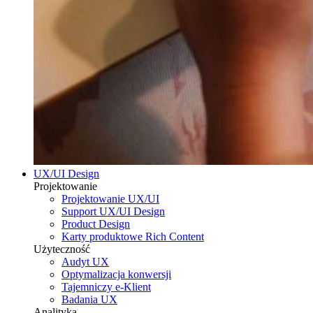
UX/UI Design
Projektowanie
Projektowanie UX/UI
Support UX/UI Design
Product Design
Karty produktowe Rich Content
Użyteczność
Audyt UX
Optymalizacja konwersji
Tajemniczy e-Klient
Badania UX
Analityka