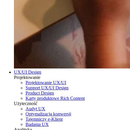
UX/UI Design
Projektowanie
Projektowanie UX/UI
Support UX/UI Design
Product Design
Karty produktowe Rich Content
Użyteczność
Audyt UX
Optymalizacja konwersji
Tajemniczy e-Klient
Badania UX
Analityka