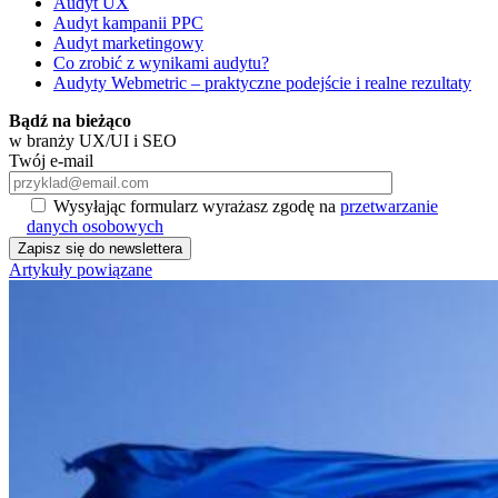
Audyt UX
Audyt kampanii PPC
Audyt marketingowy
Co zrobić z wynikami audytu?
Audyty Webmetric – praktyczne podejście i realne rezultaty
Bądź na bieżąco
w branży UX/UI i SEO
Twój e-mail
Wysyłając formularz wyrażasz zgodę na
przetwarzanie
danych osobowych
Artykuły powiązane