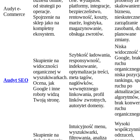
biznesu online,
cele. wydajność
problemy ze
od strategii po
platformy, integracje,
skalowanie
Audyt e-
operacje.
bezpieczeństwo,
biznesu,
Commerce
Spojrzenie na
rentowność, koszty,
nieskuteczne
sklep jako na
marże, logistyka,
zarządzanie
kompletny
magazynowanie,
zasobami, d
ekosystem.
obsługa zwrotów.
planowane
zmiany.
Niska
widoczność
Szybkość ładowania,
Google, bra
Skupienie na
responsywność,
ruchu
widoczności
indeksowanie,
organiczneg
organicznej w
optymalizacja treści,
niska pozyc
wyszukiwarkach.
meta tagów,
Audyt SEO
rankingu, sp
Ocena, jak
nagłówków,
ruchu po
Google i inne
wewnętrznego
aktualizacja
roboty widzą
linkowania, profil
algorytmów,
Twoją stronę.
linków zwrotnych,
brak konwers
autorytet domeny.
ruchu
organiczneg
Wysoki
Intuicyjność menu,
współczynni
wyszukiwarki,
Skupienie na
odrzuceń,
filtrowania, analiza