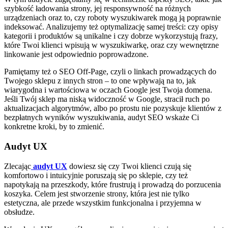
szybkość ładowania strony, jej responsywność na różnych
urządzeniach oraz to, czy roboty wyszukiwarek mogą ją poprawnie
indeksować. Analizujemy też optymalizację samej treści: czy opisy
kategorii i produktów są unikalne i czy dobrze wykorzystują frazy,
które Twoi klienci wpisują w wyszukiwarkę, oraz czy wewnętrzne
linkowanie jest odpowiednio poprowadzone.
Pamiętamy też o SEO Off-Page, czyli o linkach prowadzących do
Twojego sklepu z innych stron – to one wpływają na to, jak
wiarygodna i wartościowa w oczach Google jest Twoja domena.
Jeśli Twój sklep ma niską widoczność w Google, stracił ruch po
aktualizacjach algorytmów, albo po prostu nie pozyskuje klientów z
bezpłatnych wyników wyszukiwania, audyt SEO wskaże Ci
konkretne kroki, by to zmienić.
Audyt UX
Zlecając
audyt UX
dowiesz się czy Twoi klienci czują się
komfortowo i intuicyjnie poruszają się po sklepie, czy też
napotykają na przeszkody, które frustrują i prowadzą do porzucenia
koszyka. Celem jest stworzenie strony, która jest nie tylko
estetyczna, ale przede wszystkim funkcjonalna i przyjemna w
obsłudze.