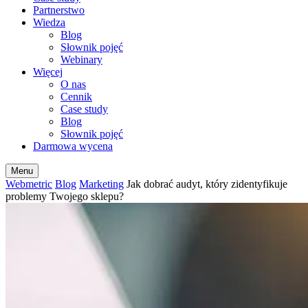
Partnerstwo
Wiedza
Blog
Słownik pojęć
Webinary
Więcej
O nas
Cennik
Case study
Blog
Słownik pojęć
Darmowa wycena
Menu
Webmetric
Blog
Marketing
Jak dobrać audyt, który zidentyfikuje
problemy Twojego sklepu?