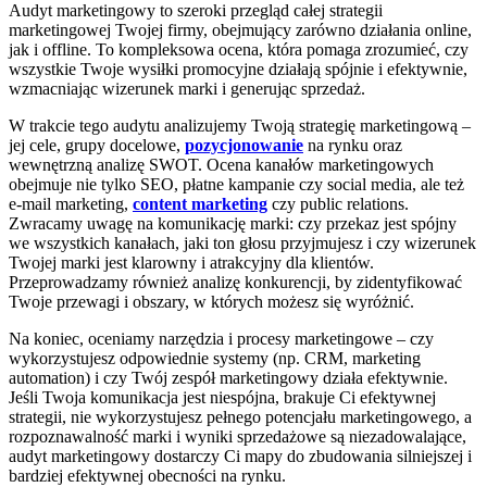
Audyt marketingowy to szeroki przegląd całej strategii
marketingowej Twojej firmy, obejmujący zarówno działania online,
jak i offline. To kompleksowa ocena, która pomaga zrozumieć, czy
wszystkie Twoje wysiłki promocyjne działają spójnie i efektywnie,
wzmacniając wizerunek marki i generując sprzedaż.
W trakcie tego audytu analizujemy Twoją strategię marketingową –
jej cele, grupy docelowe,
pozycjonowanie
na rynku oraz
wewnętrzną analizę SWOT. Ocena kanałów marketingowych
obejmuje nie tylko SEO, płatne kampanie czy social media, ale też
e-mail marketing,
content marketing
czy public relations.
Zwracamy uwagę na komunikację marki: czy przekaz jest spójny
we wszystkich kanałach, jaki ton głosu przyjmujesz i czy wizerunek
Twojej marki jest klarowny i atrakcyjny dla klientów.
Przeprowadzamy również analizę konkurencji, by zidentyfikować
Twoje przewagi i obszary, w których możesz się wyróżnić.
Na koniec, oceniamy narzędzia i procesy marketingowe – czy
wykorzystujesz odpowiednie systemy (np. CRM, marketing
automation) i czy Twój zespół marketingowy działa efektywnie.
Jeśli Twoja komunikacja jest niespójna, brakuje Ci efektywnej
strategii, nie wykorzystujesz pełnego potencjału marketingowego, a
rozpoznawalność marki i wyniki sprzedażowe są niezadowalające,
audyt marketingowy dostarczy Ci mapy do zbudowania silniejszej i
bardziej efektywnej obecności na rynku.