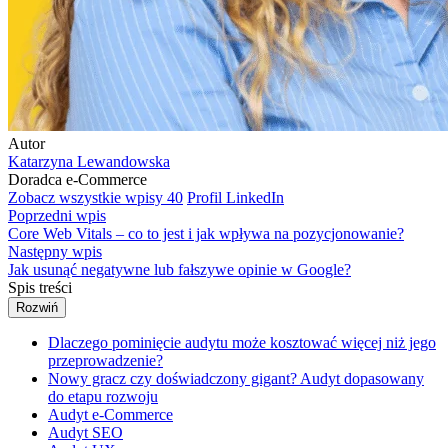
Autor
Katarzyna Lewandowska
Doradca e-Commerce
Zobacz wszystkie wpisy
40
Profil LinkedIn
Poprzedni wpis
Core Web Vitals – co to jest i jak wpływa na pozycjonowanie?
Następny wpis
Jak usunąć negatywne lub fałszywe opinie w Google?
Spis treści
Rozwiń
Dlaczego pominięcie audytu może kosztować więcej niż jego
przeprowadzenie?
Nowy gracz czy doświadczony gigant? Audyt dopasowany
do etapu rozwoju
Audyt e-Commerce
Audyt SEO