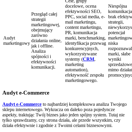
Cele, grupy
docelowe, ocena
Niespójna
efektywności SEO,
komunikacja
Przegląd całej
PPC, social media, e-
brak efekty
strategii
mail marketingu,
strategii,
marketingowej,
content marketingu,
niewykorzys
obejmujący
PR, komunikacja
potencjał
zarówno
Audyt
marki, benchmarking,
marketingow
działania online,
marketingowy
identyfikacja przewag
niska
jak i offline.
konkurencyjnych,
rozpoznawal
Analiza
wykorzystywane
marki, słabe
spójności i
systemy (
CRM
,
wyniki
efektywności
marketing
sprzedażow
komunikacji.
automation),
mimo działa
efektywność zespołu
promocyjnyc
marketingowego.
Audyt e-Commerce
Audyt e-Commerce
to najbardziej kompleksowa analiza Twojego
sklepu internetowego. Wykracza on daleko poza pojedyncze
aspekty, traktując Twój biznes jako jeden spójny system. Tutaj nie
tylko sprawdzamy, czy strona działa, ale przede wszystkim, czy
działa efektywnie i zgodnie z Twoimi celami biznesowymi.