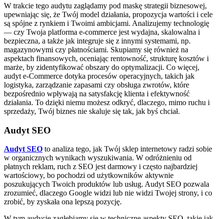
W trakcie tego audytu zaglądamy pod maskę strategii biznesowej,
upewniając się, że Twój model działania, propozycja wartości i cele
są spójne z rynkiem i Twoimi ambicjami. Analizujemy technologię
— czy Twoja platforma e-commerce jest wydajna, skalowalna i
bezpieczna, a także jak integruje się z innymi systemami, np.
magazynowymi czy płatnościami. Skupiamy się również na
aspektach finansowych, oceniając rentowność, strukturę kosztów i
marże, by zidentyfikować obszary do optymalizacji. Co więcej,
audyt e-Commerce dotyka procesów operacyjnych, takich jak
logistyka, zarządzanie zapasami czy obsługa zwrotów, które
bezpośrednio wpływają na satysfakcję klienta i efektywność
działania. To dzięki niemu możesz odkryć, dlaczego, mimo ruchu i
sprzedaży, Twój biznes nie skaluje się tak, jak byś chciał.
Audyt SEO
Audyt SEO
to analiza tego, jak Twój sklep internetowy radzi sobie
w organicznych wynikach wyszukiwania. W odróżnieniu od
płatnych reklam, ruch z SEO jest darmowy i często najbardziej
wartościowy, bo pochodzi od użytkowników aktywnie
poszukujących Twoich produktów lub usług. Audyt SEO pozwala
zrozumieć, dlaczego Google widzi lub nie widzi Twojej strony, i co
zrobić, by zyskała ona lepszą pozycję.
W tym audycie zagłębiamy się w techniczne aspekty SEO, takie jak