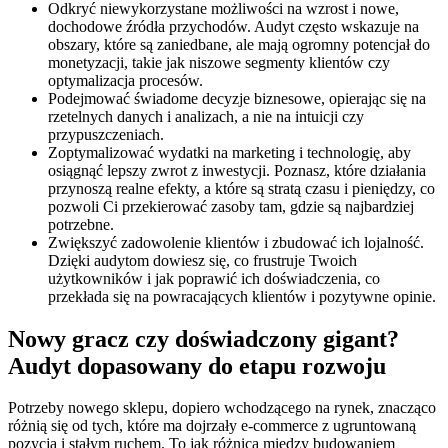
Odkryć niewykorzystane możliwości na wzrost i nowe,
dochodowe źródła przychodów. Audyt często wskazuje na
obszary, które są zaniedbane, ale mają ogromny potencjał do
monetyzacji, takie jak niszowe segmenty klientów czy
optymalizacja procesów.
Podejmować świadome decyzje biznesowe, opierając się na
rzetelnych danych i analizach, a nie na intuicji czy
przypuszczeniach.
Zoptymalizować wydatki na marketing i technologię, aby
osiągnąć lepszy zwrot z inwestycji. Poznasz, które działania
przynoszą realne efekty, a które są stratą czasu i pieniędzy, co
pozwoli Ci przekierować zasoby tam, gdzie są najbardziej
potrzebne.
Zwiększyć zadowolenie klientów i zbudować ich lojalność.
Dzięki audytom dowiesz się, co frustruje Twoich
użytkowników i jak poprawić ich doświadczenia, co
przekłada się na powracających klientów i pozytywne opinie.
Nowy gracz czy doświadczony gigant?
Audyt dopasowany do etapu rozwoju
Potrzeby nowego sklepu, dopiero wchodzącego na rynek, znacząco
różnią się od tych, które ma dojrzały e-commerce z ugruntowaną
pozycją i stałym ruchem. To jak różnica między budowaniem