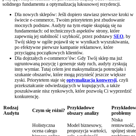
solidnego fundamentu a optymalizacją luksusowej rezydencji.
Dla nowych sklepów: Jeśli dopiero stawiasz pierwsze kroki w
świecie e-commerce, Twoim priorytetem jest zbudowanie
mocnych podstaw. Audyty na tym etapie skupiają się na
fundamentach: od technicznych aspektów strony, które
zapewnią jej stabilność i szybkość, przez podstawy
SEO
, by
Twój sklep w ogóle pojawił się w wynikach wyszukiwania,
po efektywne pierwsze kampanie reklamowe, które
przyciągną początkowych klientów.
Dla dojrzałych e-commerce’ów: Gdy Twój sklep ma już
ugruntowaną pozycję i generuje stały ruch, audyty zyskują
inny wymiar. Tutaj celem jest maksymalizacja potencjału i
szukanie obszarów, które mogą przynieść jeszcze większe
zyski. Priorytetem staje się
optymalizacja konwersji
, czyli
przekształcanie odwiedzających w kupujących, a także
poszukiwanie nisz rynkowych, które pozwolą Ci wyprzedzić
konkurencję.
Rodzaj
Przykładowe
Przykładow
Czym się różni?
Audytu
obszary analizy
problemy
Niska
Holistyczna
Model biznesowy,
rentowność,
ocena całego
propozycja wartości,
spójnej strate