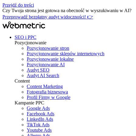
Przejdź do treści
Czy Twoja strona jest gotowa na obecność w wyszukiwaniu w AI?
Przeprowadź bezpłatny audyt widoczności! 👉
SEO i PPC
Pozycjonowanie
Pozycjonowanie stron
Pozycjonowanie sklepów internetowych
Pozycjonowanie lokalne
Pozycjonowanie AI
Audyt SEO
Audyt AI Search
Content
Content Marketing
Fotografia biznesowa
Profil Firmy w Google
Kampanie PPC
Google Ads
Facebook Ads
LinkedIn Ads
TikTok Ads
Youtube Ads
Allegro Ads