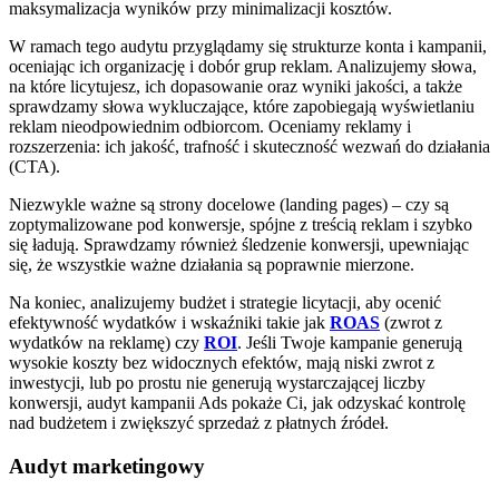
maksymalizacja wyników przy minimalizacji kosztów.
W ramach tego audytu przyglądamy się strukturze konta i kampanii,
oceniając ich organizację i dobór grup reklam. Analizujemy słowa,
na które licytujesz, ich dopasowanie oraz wyniki jakości, a także
sprawdzamy słowa wykluczające, które zapobiegają wyświetlaniu
reklam nieodpowiednim odbiorcom. Oceniamy reklamy i
rozszerzenia: ich jakość, trafność i skuteczność wezwań do działania
(CTA).
Niezwykle ważne są strony docelowe (landing pages) – czy są
zoptymalizowane pod konwersje, spójne z treścią reklam i szybko
się ładują. Sprawdzamy również śledzenie konwersji, upewniając
się, że wszystkie ważne działania są poprawnie mierzone.
Na koniec, analizujemy budżet i strategie licytacji, aby ocenić
efektywność wydatków i wskaźniki takie jak
ROAS
(zwrot z
wydatków na reklamę) czy
ROI
. Jeśli Twoje kampanie generują
wysokie koszty bez widocznych efektów, mają niski zwrot z
inwestycji, lub po prostu nie generują wystarczającej liczby
konwersji, audyt kampanii Ads pokaże Ci, jak odzyskać kontrolę
nad budżetem i zwiększyć sprzedaż z płatnych źródeł.
Audyt marketingowy