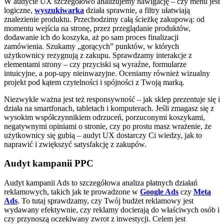
W audycie UX szczegółowo analizujemy nawigację – czy menu jest
logiczne,
wyszukiwarka
działa sprawnie, a filtry ułatwiają
znalezienie produktu. Przechodzimy całą ścieżkę zakupową: od
momentu wejścia na stronę, przez przeglądanie produktów,
dodawanie ich do koszyka, aż po sam proces finalizacji
zamówienia. Szukamy „gorących” punktów, w których
użytkownicy rezygnują z zakupu. Sprawdzamy interakcje z
elementami strony – czy przyciski są wyraźne, formularze
intuicyjne, a pop-upy nieinwazyjne. Oceniamy również wizualny
projekt pod kątem czytelności i spójności z Twoją marką.
Niezwykle ważna jest też responsywność – jak sklep prezentuje się i
działa na smartfonach, tabletach i komputerach. Jeśli zmagasz się z
wysokim współczynnikiem odrzuceń, porzuconymi koszykami,
negatywnymi opiniami o stronie, czy po prostu masz wrażenie, że
użytkownicy się gubią – audyt UX dostarczy Ci wiedzy, jak to
naprawić i zwiększyć satysfakcję z zakupów.
Audyt kampanii PPC
Audyt kampanii Ads to szczegółowa analiza płatnych działań
reklamowych, takich jak te prowadzone w
Google Ads
czy
Meta
Ads
. To tutaj sprawdzamy, czy Twój budżet reklamowy jest
wydawany efektywnie, czy reklamy docierają do właściwych osób i
czy przynoszą oczekiwany zwrot z inwestycji. Celem jest