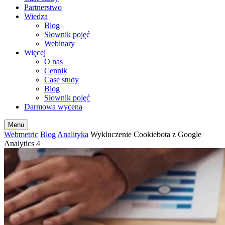
Partnerstwo
Wiedza
Blog
Słownik pojęć
Webinary
Więcej
O nas
Cennik
Case study
Blog
Słownik pojęć
Darmowa wycena
Menu
Webmetric
Blog
Analityka
Wykluczenie Cookiebota z Google
Analytics 4