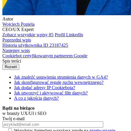
Autor
Wojciech Popiela
CEO/UX Expert
Zobacz wszystkie wpisy
85
Profil LinkedIn
Poprzedni wpis
Historia użytkownika ID 23187425
Następny wpis
Cookiebot certyfikowanym partnerem Google
Spis treści
Rozwiń
Jak znaleźć ustawienia strumienia danych w GA4?
Jak skonfigurować regułę ruchu wewnętrznego?
Jak dodać adresy IP Cookiebota?
Jak utworzyć i aktywować filtr danych?
A co z jakością danych?
Bądź na bieżąco
w branży UX/UI i SEO
Twój e-mail
Wysyłając formularz wyrażasz zgodę na
przetwarzanie