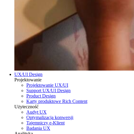
UX/UI Design
Projektowanie
Projektowanie UX/UI
Support UX/UI Design
Product Design
Karty produktowe Rich Content
Użyteczność
Audyt UX
Optymalizacja konwersji
Tajemniczy e-Klient
Badania UX
Analityka