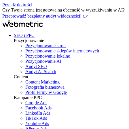
Przejdź do treści
Czy Twoja strona jest gotowa na obecność w wyszukiwaniu w AI?
Przeprowadź bezpłatny audyt widoczności! 👉
SEO i PPC
Pozycjonowanie
Pozycjonowanie stron
Pozycjonowanie sklepów internetowych
Pozycjonowanie lokalne
Pozycjonowanie AI
Audyt SEO
Audyt AI Search
Content
Content Marketing
Fotografia biznesowa
Profil Firmy w Google
Kampanie PPC
Google Ads
Facebook Ads
LinkedIn Ads
TikTok Ads
Youtube Ads
Allegro Ads