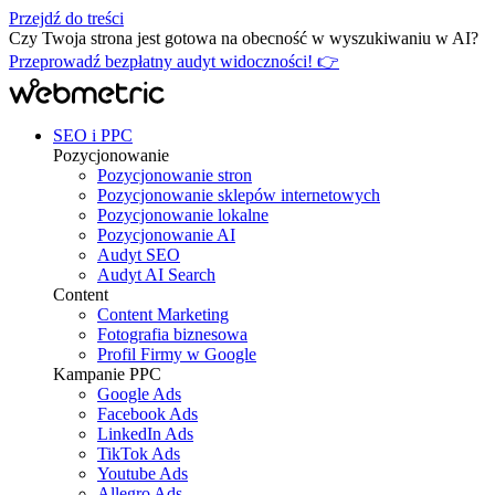
Przejdź do treści
Czy Twoja strona jest gotowa na obecność w wyszukiwaniu w AI?
Przeprowadź bezpłatny audyt widoczności! 👉
SEO i PPC
Pozycjonowanie
Pozycjonowanie stron
Pozycjonowanie sklepów internetowych
Pozycjonowanie lokalne
Pozycjonowanie AI
Audyt SEO
Audyt AI Search
Content
Content Marketing
Fotografia biznesowa
Profil Firmy w Google
Kampanie PPC
Google Ads
Facebook Ads
LinkedIn Ads
TikTok Ads
Youtube Ads
Allegro Ads