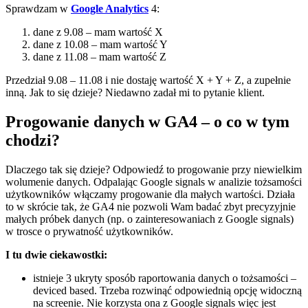
Sprawdzam w
Google Analytics
4:
dane z 9.08 – mam wartość X
dane z 10.08 – mam wartość Y
dane z 11.08 – mam wartość Z
Przedział 9.08 – 11.08 i nie dostaję wartość X + Y + Z, a zupełnie
inną. Jak to się dzieje? Niedawno zadał mi to pytanie klient.
Progowanie danych w GA4 – o co w tym
chodzi?
Dlaczego tak się dzieje? Odpowiedź to progowanie przy niewielkim
wolumenie danych. Odpalając Google signals w analizie tożsamości
użytkowników włączamy progowanie dla małych wartości. Działa
to w skrócie tak, że GA4 nie pozwoli Wam badać zbyt precyzyjnie
małych próbek danych (np. o zainteresowaniach z Google signals)
w trosce o prywatność użytkowników.
I tu dwie ciekawostki:
istnieje 3 ukryty sposób raportowania danych o tożsamości –
deviced based. Trzeba rozwinąć odpowiednią opcję widoczną
na screenie. Nie korzysta ona z Google signals więc jest