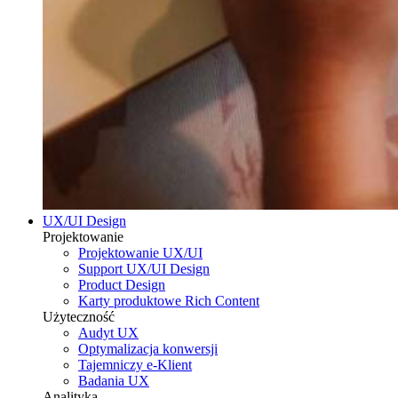
UX/UI Design
Projektowanie
Projektowanie UX/UI
Support UX/UI Design
Product Design
Karty produktowe Rich Content
Użyteczność
Audyt UX
Optymalizacja konwersji
Tajemniczy e-Klient
Badania UX
Analityka