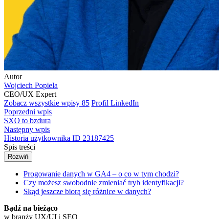
Autor
Wojciech Popiela
CEO/UX Expert
Zobacz wszystkie wpisy
85
Profil LinkedIn
Poprzedni wpis
SXO to bzdura
Następny wpis
Historia użytkownika ID 23187425
Spis treści
Rozwiń
Progowanie danych w GA4 – o co w tym chodzi?
Czy możesz swobodnie zmieniać tryb identyfikacji?
Skąd jeszcze biorą się różnice w danych?
Bądź na bieżąco
w branży UX/UI i SEO