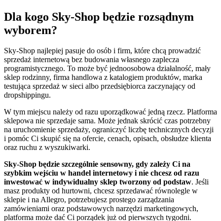
Dla kogo Sky-Shop będzie rozsądnym
wyborem?
Sky-Shop najlepiej pasuje do osób i firm, które chcą prowadzić
sprzedaż internetową bez budowania własnego zaplecza
programistycznego. To może być jednoosobowa działalność, mały
sklep rodzinny, firma handlowa z katalogiem produktów, marka
testująca sprzedaż w sieci albo przedsiębiorca zaczynający od
dropshippingu.
W tym miejscu należy od razu uporządkować jedną rzecz. Platforma
sklepowa nie sprzedaje sama. Może jednak skrócić czas potrzebny
na uruchomienie sprzedaży, ograniczyć liczbę technicznych decyzji
i pomóc Ci skupić się na ofercie, cenach, opisach, obsłudze klienta
oraz ruchu z wyszukiwarki.
Sky-Shop będzie szczególnie sensowny, gdy zależy Ci na
szybkim wejściu w handel internetowy i nie chcesz od razu
inwestować w indywidualny sklep tworzony od podstaw
. Jeśli
masz produkty od hurtowni, chcesz sprzedawać równolegle w
sklepie i na Allegro, potrzebujesz prostego zarządzania
zamówieniami oraz podstawowych narzędzi marketingowych,
platforma może dać Ci porządek już od pierwszych tygodni.