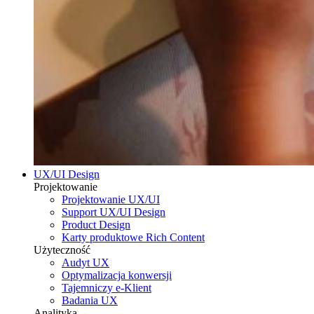
UX/UI Design
Projektowanie
Projektowanie UX/UI
Support UX/UI Design
Product Design
Karty produktowe Rich Content
Użyteczność
Audyt UX
Optymalizacja konwersji
Tajemniczy e-Klient
Badania UX
Analityka