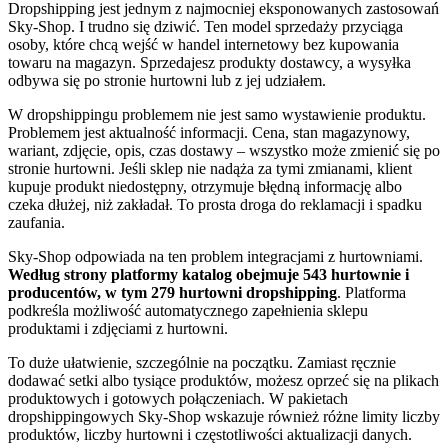
Dropshipping jest jednym z najmocniej eksponowanych zastosowań
Sky-Shop. I trudno się dziwić. Ten model sprzedaży przyciąga
osoby, które chcą wejść w handel internetowy bez kupowania
towaru na magazyn. Sprzedajesz produkty dostawcy, a wysyłka
odbywa się po stronie hurtowni lub z jej udziałem.
W dropshippingu problemem nie jest samo wystawienie produktu.
Problemem jest aktualność informacji. Cena, stan magazynowy,
wariant, zdjęcie, opis, czas dostawy – wszystko może zmienić się po
stronie hurtowni. Jeśli sklep nie nadąża za tymi zmianami, klient
kupuje produkt niedostępny, otrzymuje błędną informację albo
czeka dłużej, niż zakładał. To prosta droga do reklamacji i spadku
zaufania.
Sky-Shop odpowiada na ten problem integracjami z hurtowniami.
Według strony platformy katalog obejmuje 543 hurtownie i
producentów, w tym 279 hurtowni dropshipping
. Platforma
podkreśla możliwość automatycznego zapełnienia sklepu
produktami i zdjęciami z hurtowni.
To duże ułatwienie, szczególnie na początku. Zamiast ręcznie
dodawać setki albo tysiące produktów, możesz oprzeć się na plikach
produktowych i gotowych połączeniach. W pakietach
dropshippingowych Sky-Shop wskazuje również różne limity liczby
produktów, liczby hurtowni i częstotliwości aktualizacji danych.