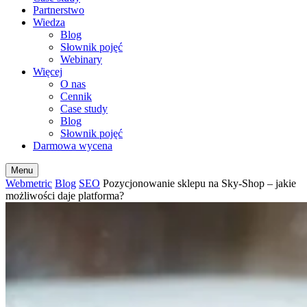
Partnerstwo
Wiedza
Blog
Słownik pojęć
Webinary
Więcej
O nas
Cennik
Case study
Blog
Słownik pojęć
Darmowa wycena
Menu
Webmetric
Blog
SEO
Pozycjonowanie sklepu na Sky-Shop – jakie
możliwości daje platforma?