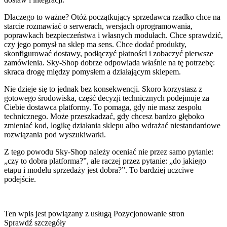
Dlaczego to ważne? Otóż początkujący sprzedawca rzadko chce na
starcie rozmawiać o serwerach, wersjach oprogramowania,
poprawkach bezpieczeństwa i własnych modułach. Chce sprawdzić,
czy jego pomysł na sklep ma sens. Chce dodać produkty,
skonfigurować dostawy, podłączyć płatności i zobaczyć pierwsze
zamówienia. Sky-Shop dobrze odpowiada właśnie na tę potrzebę:
skraca drogę między pomysłem a działającym sklepem.
Nie dzieje się to jednak bez konsekwencji. Skoro korzystasz z
gotowego środowiska, część decyzji technicznych podejmuje za
Ciebie dostawca platformy. To pomaga, gdy nie masz zespołu
technicznego. Może przeszkadzać, gdy chcesz bardzo głęboko
zmieniać kod, logikę działania sklepu albo wdrażać niestandardowe
rozwiązania pod wyszukiwarki.
Z tego powodu Sky-Shop należy oceniać nie przez samo pytanie:
„czy to dobra platforma?”, ale raczej przez pytanie: „do jakiego
etapu i modelu sprzedaży jest dobra?”. To bardziej uczciwe
podejście.
Ten wpis jest powiązany z usługą
Pozycjonowanie stron
Sprawdź szczegóły