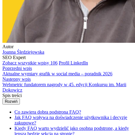
Autor
Joanna Śledziejowska
SEO Expert
Zobacz wszystkie wpisy
106
Profil LinkedIn
Poprzedni wpis
Aktualne wymiary grafik w social media – poradnik 2026
Następny wpis
Webmetric fundatorem nagrody w 45. edycji Konkursu im. Marii
Dokowicz
Spis treści
Rozwiń
Co zawiera dobra podstrona FAQ?
Jak FAQ wpływa na doświadczenie użytkownika i decyzje
zakupowe?
Kiedy FAQ warto wydzielić jako osobną podstronę, a kiedy
lepsza będzie sekcja na stronie?