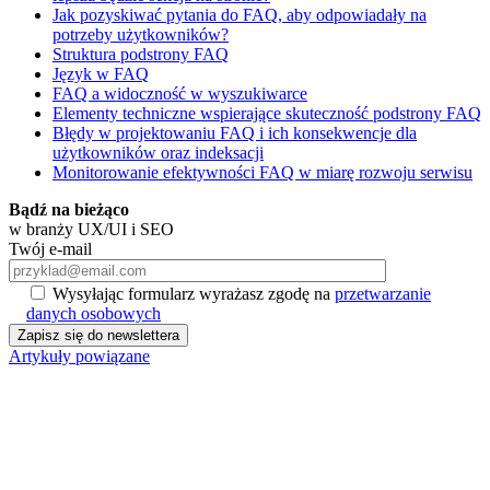
Jak pozyskiwać pytania do FAQ, aby odpowiadały na
potrzeby użytkowników?
Struktura podstrony FAQ
Język w FAQ
FAQ a widoczność w wyszukiwarce
Elementy techniczne wspierające skuteczność podstrony FAQ
Błędy w projektowaniu FAQ i ich konsekwencje dla
użytkowników oraz indeksacji
Monitorowanie efektywności FAQ w miarę rozwoju serwisu
Bądź na bieżąco
w branży UX/UI i SEO
Twój e-mail
Wysyłając formularz wyrażasz zgodę na
przetwarzanie
danych osobowych
Artykuły powiązane