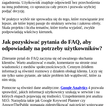
zagadnienia. Użytkownik znajduje odpowiedź bez przechodzenia
na inną podstronę, co upraszcza cały proces i pozwala szybciej
podjąć decyzję.
W praktyce wybór nie sprowadza się do tego, które rozwiązanie jest
lepsze, ale które lepiej pasuje do struktury serwisu i zakresu oferty.
Skala projektu i liczba tematów, które trzeba wyjaśnić, zwykle
podpowiadają właściwy kierunek.
Jak pozyskiwać pytania do FAQ, aby
odpowiadały na potrzeby użytkowników?
Zbieranie pytań do FAQ zaczyna się od uważnego słuchania
klientów. Warto analizować e-maile, komentarze na stronie oraz
wiadomości z mediów społecznościowych. Cennym źródłem
informacji są również rozmowy z działem obsługi klienta. Liczy się
nie tylko samo pytanie, ale także problem lub wątpliwość, które za
nim stoją.
Pomocne są również dane analityczne.
Google Analytics
4 pozwala
sprawdzić, jakich informacji użytkownicy szukają w serwisie i na
których etapach pojawiają się trudności. Uzupełnieniem jest analiza
SEO. Narzędzia takie jak Google Keyword Planner czy
AnswerThePublic pomagają zidentyfikować najczęściej wpisywane