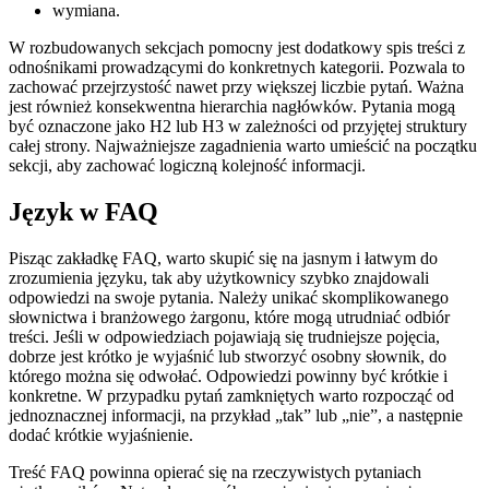
wymiana.
W rozbudowanych sekcjach pomocny jest dodatkowy spis treści z
odnośnikami prowadzącymi do konkretnych kategorii. Pozwala to
zachować przejrzystość nawet przy większej liczbie pytań. Ważna
jest również konsekwentna hierarchia nagłówków. Pytania mogą
być oznaczone jako H2 lub H3 w zależności od przyjętej struktury
całej strony. Najważniejsze zagadnienia warto umieścić na początku
sekcji, aby zachować logiczną kolejność informacji.
Język w FAQ
Pisząc zakładkę FAQ, warto skupić się na jasnym i łatwym do
zrozumienia języku, tak aby użytkownicy szybko znajdowali
odpowiedzi na swoje pytania. Należy unikać skomplikowanego
słownictwa i branżowego żargonu, które mogą utrudniać odbiór
treści. Jeśli w odpowiedziach pojawiają się trudniejsze pojęcia,
dobrze jest krótko je wyjaśnić lub stworzyć osobny słownik, do
którego można się odwołać. Odpowiedzi powinny być krótkie i
konkretne. W przypadku pytań zamkniętych warto rozpocząć od
jednoznacznej informacji, na przykład „tak” lub „nie”, a następnie
dodać krótkie wyjaśnienie.
Treść FAQ powinna opierać się na rzeczywistych pytaniach