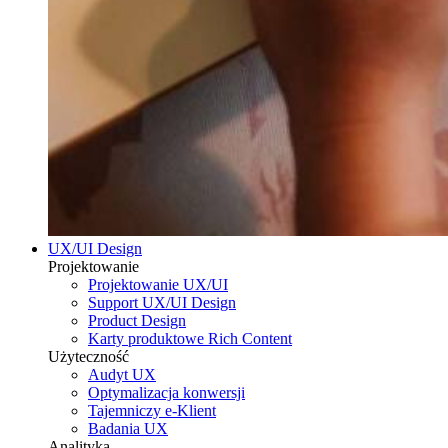
UX/UI Design
Projektowanie
Projektowanie UX/UI
Support UX/UI Design
Product Design
Karty produktowe Rich Content
Użyteczność
Audyt UX
Optymalizacja konwersji
Tajemniczy e-Klient
Badania UX
Analityka