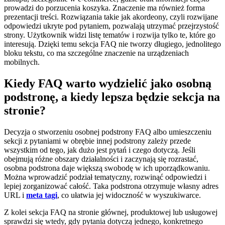
prowadzi do porzucenia koszyka. Znaczenie ma również forma
prezentacji treści. Rozwiązania takie jak akordeony, czyli rozwijane
odpowiedzi ukryte pod pytaniem, pozwalają utrzymać przejrzystość
strony. Użytkownik widzi listę tematów i rozwija tylko te, które go
interesują. Dzięki temu sekcja FAQ nie tworzy długiego, jednolitego
bloku tekstu, co ma szczególne znaczenie na urządzeniach
mobilnych.
Kiedy FAQ warto wydzielić jako osobną
podstronę, a kiedy lepsza będzie sekcja na
stronie?
Decyzja o stworzeniu osobnej podstrony FAQ albo umieszczeniu
sekcji z pytaniami w obrębie innej podstrony zależy przede
wszystkim od tego, jak dużo jest pytań i czego dotyczą. Jeśli
obejmują różne obszary działalności i zaczynają się rozrastać,
osobna podstrona daje większą swobodę w ich uporządkowaniu.
Można wprowadzić podział tematyczny, rozwinąć odpowiedzi i
lepiej zorganizować całość. Taka podstrona otrzymuje własny adres
URL i
meta tagi
, co ułatwia jej widoczność w wyszukiwarce.
Z kolei sekcja FAQ na stronie głównej, produktowej lub usługowej
sprawdzi się wtedy, gdy pytania dotyczą jednego, konkretnego