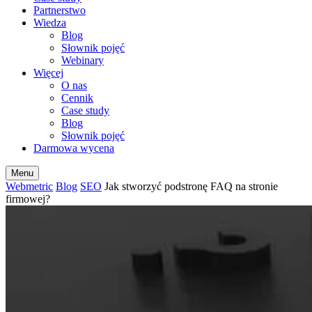
Partnerstwo
Wiedza
Blog
Słownik pojęć
Webinary
Więcej
O nas
Cennik
Case study
Blog
Słownik pojęć
Darmowa wycena
Menu
Webmetric
Blog
SEO
Jak stworzyć podstronę FAQ na stronie
firmowej?