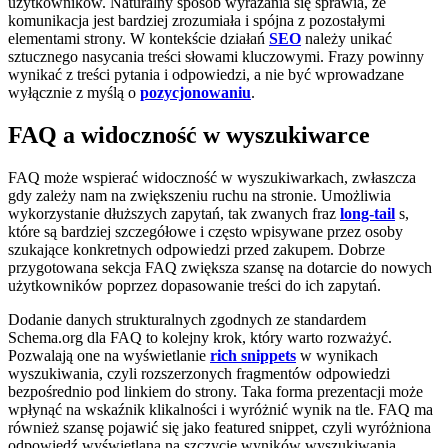
użytkowników. Naturalny sposób wyrażania się sprawia, że
komunikacja jest bardziej zrozumiała i spójna z pozostałymi
elementami strony. W kontekście działań
SEO
należy unikać
sztucznego nasycania treści słowami kluczowymi. Frazy powinny
wynikać z treści pytania i odpowiedzi, a nie być wprowadzane
wyłącznie z myślą o
pozycjonowaniu
.
FAQ a widoczność w wyszukiwarce
FAQ może wspierać widoczność w wyszukiwarkach, zwłaszcza
gdy zależy nam na zwiększeniu ruchu na stronie. Umożliwia
wykorzystanie dłuższych zapytań, tak zwanych fraz
long-tail
s,
które są bardziej szczegółowe i często wpisywane przez osoby
szukające konkretnych odpowiedzi przed zakupem. Dobrze
przygotowana sekcja FAQ zwiększa szansę na dotarcie do nowych
użytkowników poprzez dopasowanie treści do ich zapytań.
Dodanie danych strukturalnych zgodnych ze standardem
Schema.org dla FAQ to kolejny krok, który warto rozważyć.
Pozwalają one na wyświetlanie
rich snippets
w wynikach
wyszukiwania, czyli rozszerzonych fragmentów odpowiedzi
bezpośrednio pod linkiem do strony. Taka forma prezentacji może
wpłynąć na wskaźnik klikalności i wyróżnić wynik na tle. FAQ ma
również szansę pojawić się jako featured snippet, czyli wyróżniona
odpowiedź wyświetlana na szczycie wyników wyszukiwania.