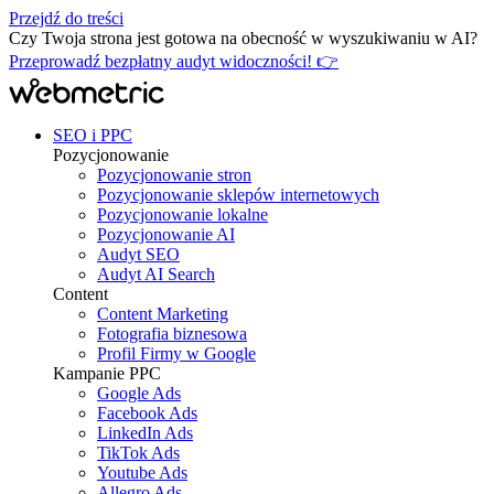
Przejdź do treści
Czy Twoja strona jest gotowa na obecność w wyszukiwaniu w AI?
Przeprowadź bezpłatny audyt widoczności! 👉
SEO i PPC
Pozycjonowanie
Pozycjonowanie stron
Pozycjonowanie sklepów internetowych
Pozycjonowanie lokalne
Pozycjonowanie AI
Audyt SEO
Audyt AI Search
Content
Content Marketing
Fotografia biznesowa
Profil Firmy w Google
Kampanie PPC
Google Ads
Facebook Ads
LinkedIn Ads
TikTok Ads
Youtube Ads
Allegro Ads