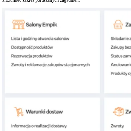
zrozumieć zakres poruszanych zagadnień.