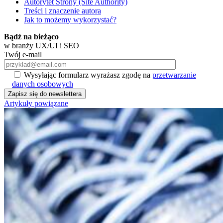
Autorytet Strony (Site Authority)
Treści i znaczenie autora
Jak to możemy wykorzystać?
Bądź na bieżąco
w branży UX/UI i SEO
Twój e-mail
Wysyłając formularz wyrażasz zgodę na
przetwarzanie
danych osobowych
Artykuły powiązane