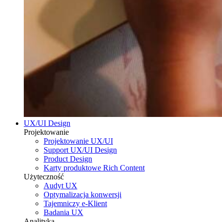
UX/UI Design
Projektowanie
Projektowanie UX/UI
Support UX/UI Design
Product Design
Karty produktowe Rich Content
Użyteczność
Audyt UX
Optymalizacja konwersji
Tajemniczy e-Klient
Badania UX
Analityka