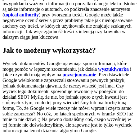
uwypuklania ważnych informacji na początku danego tekstu. Istotne
są także informacje o autorach, co podkreśla znaczenie autorytetu
(
topical authority
) przy tworzeniu treści. Google może także
negatywne ocenić serwis przez problemy takie jak niedopasowane
anchory czy treści, w których użytkownik nie znajduje szukanych
informacji. Tak więc zgodność treści z intencją użytkownika w
dalszym ciągu jest kluczowa.
Jak to możemy wykorzystać?
Wycieki dokumentów Google ujawniają sporo informacji, które
mogą pomóc w lepszym zrozumieniu, jak działa
wyszukiwarka
i
jakie czynniki mają wpływ na
pozycjonowanie
. Przedstawiciele
Google wielokrotnie zaprzeczali stosowaniu pewnych praktyk,
jednak dokumentacja ujawnia, że rzeczywistość jest inna. Czy
wyciek tego dokumentu spowoduje rewolucję w podejściu do
działań SEO? Myślę, że nie, bo jednak sporo z tych kwestii jest
spójnych z tym, co do tej pory wiedzieliśmy lub ma trochę inną
formę. To, że Google wiele rzeczy nie mówi wprost i często samo
sobie zaprzecza? No cóż, po latach spędzonych w branży SEO już
mnie to nie dziwi ;) Na pewno dostaliśmy coś, czego wcześniej w
tej formie nie doświadczyliśmy, ale zapewne jest to tylko wycinek
informacji na temat działania algorytmu Google.