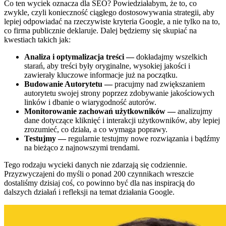
Co ten wyciek oznacza dla SEO? Powiedziałabym, że to, co
zwykle, czyli konieczność ciągłego dostosowywania strategii, aby
lepiej odpowiadać na rzeczywiste kryteria Google, a nie tylko na to,
co firma publicznie deklaruje. Dalej będziemy się skupiać na
kwestiach takich jak:
Analiza i optymalizacja treści —
dokładajmy wszelkich
starań, aby treści były oryginalne, wysokiej jakości i
zawierały kluczowe informacje już na początku.
Budowanie Autorytetu —
pracujmy nad zwiększaniem
autorytetu swojej strony poprzez zdobywanie jakościowych
linków i dbanie o wiarygodność autorów.
Monitorowanie zachowań użytkowników —
analizujmy
dane dotyczące kliknięć i interakcji użytkowników, aby lepiej
zrozumieć, co działa, a co wymaga poprawy.
Testujmy —
regularnie testujmy nowe rozwiązania i bądźmy
na bieżąco z najnowszymi trendami.
Tego rodzaju wycieki danych nie zdarzają się codziennie.
Przyzwyczajeni do myśli o ponad 200 czynnikach wreszcie
dostaliśmy dzisiaj coś, co powinno być dla nas inspiracją do
dalszych działań i refleksji na temat działania Google.