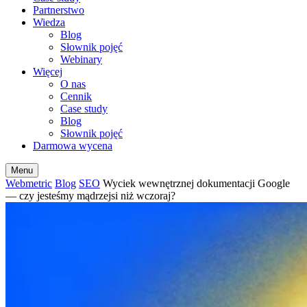
Partnerstwo
Wiedza
Blog
Słownik pojęć
Webinary
Więcej
O nas
Cennik
Case study
Blog
Słownik pojęć
Darmowa wycena
Menu
Webmetric
Blog
SEO
Wyciek wewnętrznej dokumentacji Google
— czy jesteśmy mądrzejsi niż wczoraj?