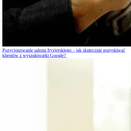
Pozycjonowanie salonu fryzjerskiego – jak skutecznie pozyskiwać
klientów z wyszukiwarki Google?