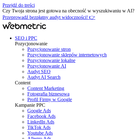
Przejdź do treści
Czy Twoja strona jest gotowa na obecność w wyszukiwaniu w AI?
Przeprowadź bezpłatny audyt widoczności! 👉
SEO i PPC
Pozycjonowanie
Pozycjonowanie stron
Pozycjonowanie sklepów internetowych
Pozycjonowanie lokalne
Pozycjonowanie AI
Audyt SEO
Audyt AI Search
Content
Content Marketing
Fotografia biznesowa
Profil Firmy w Google
Kampanie PPC
Google Ads
Facebook Ads
LinkedIn Ads
TikTok Ads
Youtube Ads
Allegro Ads