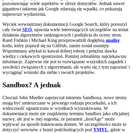
pozostawiając wiele aspektów w sferze domysłów. Jednak nawet
gigantowi takiemu jak Google zdarzają się wpadki, co pokazują
najnowsze wydarzenia.
Wyciek wewnętrznej dokumentacji Google Search, który poruszył
cały świat
SEO
, ujawnia wiele interesujących szczegółów na temat
działania algorytmów rankingowych i podejścia do oceny stron.
Rand Fishkin i Michael King przeprowadzili dogłębną
analizę
kodu, który pojawił się na GitHub, zanim został usunięty.
Wspomniany artykuł to kawał dobrej roboty i potężna dawka
wiedzy i ciekawych spostrzeżeń. Poniżej zebraliśmy najciekawsze
informacje. Zapewne nie jest to rozwiązanie wszystkich zagadek i
zawiłości związanych z algorytmami, ale warto się z tym zapoznać i
wyciągnąć wnioski dla siebie i swoich projektów.
Sandbox? A jednak
Chociaż John Mueller zaprzeczał istnieniu Sandboxa, nowe strony
mogą być umieszczane w pewnego rodzaju poczekalni, a ich
widoczność ograniczona w wynikach wyszukiwania. W
dokumentacji może nie znajdziemy terminu Sandbox jako oficjalnej
nazwy, ale jest w niej sugestia, że parametr „hostAge” może
wpływać na sposób traktowania domen. W szczególności może to
dotyczyć serwisów z branż podchodzących pod
YMYL
, gdzie w