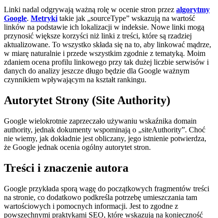
Linki nadal odgrywają ważną rolę w ocenie stron przez
algorytmy
Google
.
Metryki
takie jak „sourceType” wskazują na wartość
linków na podstawie ich lokalizacji w indeksie. Nowe linki mogą
przynosić większe korzyści niż linki z treści, które są rzadziej
aktualizowane. To wszystko składa się na to, aby linkować mądrze,
w miarę naturalnie i przede wszystkim zgodnie z tematyką. Moim
zdaniem ocena profilu linkowego przy tak dużej liczbie serwisów i
danych do analizy jeszcze długo będzie dla Google ważnym
czynnikiem wpływającym na kształt rankingu.
Autorytet Strony (Site Authority)
Google wielokrotnie zaprzeczało używaniu wskaźnika domain
authority, jednak dokumenty wspominają o „siteAuthority”. Choć
nie wiemy, jak dokładnie jest obliczany, jego istnienie potwierdza,
że Google jednak ocenia ogólny autorytet stron.
Treści i znaczenie autora
Google przykłada sporą wagę do początkowych fragmentów treści
na stronie, co dodatkowo podkreśla potrzebę umieszczania tam
wartościowych i pomocnych informacji. Jest to zgodne z
powszechnymi praktykami SEO, które wskazują na konieczność