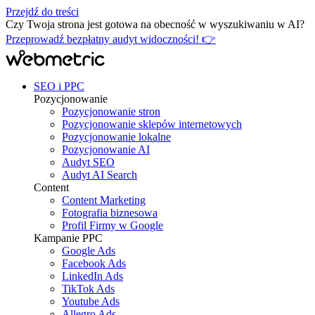
Przejdź do treści
Czy Twoja strona jest gotowa na obecność w wyszukiwaniu w AI?
Przeprowadź bezpłatny audyt widoczności! 👉
SEO i PPC
Pozycjonowanie
Pozycjonowanie stron
Pozycjonowanie sklepów internetowych
Pozycjonowanie lokalne
Pozycjonowanie AI
Audyt SEO
Audyt AI Search
Content
Content Marketing
Fotografia biznesowa
Profil Firmy w Google
Kampanie PPC
Google Ads
Facebook Ads
LinkedIn Ads
TikTok Ads
Youtube Ads
Allegro Ads