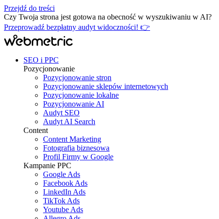
Przejdź do treści
Czy Twoja strona jest gotowa na obecność w wyszukiwaniu w AI?
Przeprowadź bezpłatny audyt widoczności! 👉
SEO i PPC
Pozycjonowanie
Pozycjonowanie stron
Pozycjonowanie sklepów internetowych
Pozycjonowanie lokalne
Pozycjonowanie AI
Audyt SEO
Audyt AI Search
Content
Content Marketing
Fotografia biznesowa
Profil Firmy w Google
Kampanie PPC
Google Ads
Facebook Ads
LinkedIn Ads
TikTok Ads
Youtube Ads
Allegro Ads