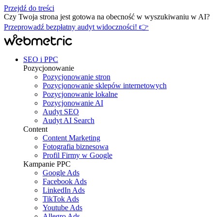
Przejdź do treści
Czy Twoja strona jest gotowa na obecność w wyszukiwaniu w AI?
Przeprowadź bezpłatny audyt widoczności! 👉
SEO i PPC
Pozycjonowanie
Pozycjonowanie stron
Pozycjonowanie sklepów internetowych
Pozycjonowanie lokalne
Pozycjonowanie AI
Audyt SEO
Audyt AI Search
Content
Content Marketing
Fotografia biznesowa
Profil Firmy w Google
Kampanie PPC
Google Ads
Facebook Ads
LinkedIn Ads
TikTok Ads
Youtube Ads
Allegro Ads