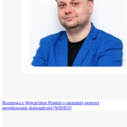
Rozmowa z Wojciechem Popielą o sprzedaży poprzez
projektowanie doświadczeń [WIDEO]