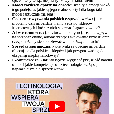
sprzedawcy wciąż nie jest rynkowym standardem?
Model rozliczeń oparty na obrocie:
skąd tyle emocji wokół
tego podejścia, jakie są jego realne zalety i dla kogo taki
model faktycznie ma sens?
Codzienne wyzwania polskich e-sprzedawców:
jakie
problemy dziś najbardziej hamują rozwój sklepów
internetowych i które z nich są często bagatelizowane?
AI w e-commerce:
jak sztuczna inteligencja realnie wpływa
na sprzedaż online, automatyzację i skalowanie biznesu oraz
czego możemy się spodziewać w najbliższych latach?
Sprzedaż zagraniczna:
które rynki są obecnie najbardziej
obiecujące dla polskich sklepów i jak przygotować się do
ekspansji międzynarodowej?
E-commerce za 5 lat:
jak będzie wyglądać przyszłość handlu
online i jakie kompetencje oraz technologie okażą się
najważniejsze dla sprzedawców.