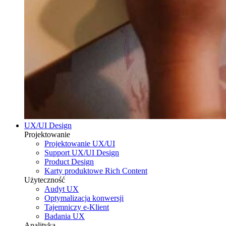
UX/UI Design
Projektowanie
Projektowanie UX/UI
Support UX/UI Design
Product Design
Karty produktowe Rich Content
Użyteczność
Audyt UX
Optymalizacja konwersji
Tajemniczy e-Klient
Badania UX
Analityka