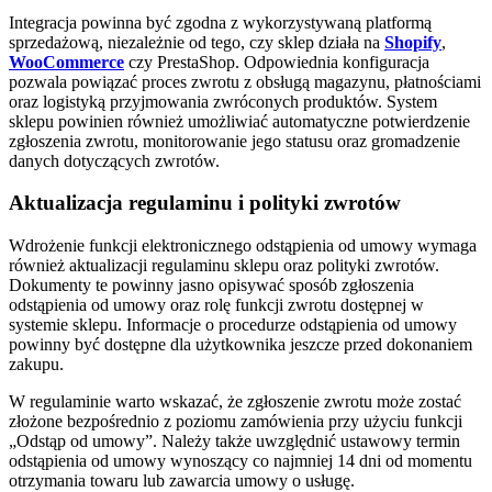
Integracja powinna być zgodna z wykorzystywaną platformą
sprzedażową, niezależnie od tego, czy sklep działa na
Shopify
,
WooCommerce
czy PrestaShop. Odpowiednia konfiguracja
pozwala powiązać proces zwrotu z obsługą magazynu, płatnościami
oraz logistyką przyjmowania zwróconych produktów. System
sklepu powinien również umożliwiać automatyczne potwierdzenie
zgłoszenia zwrotu, monitorowanie jego statusu oraz gromadzenie
danych dotyczących zwrotów.
Aktualizacja regulaminu i polityki zwrotów
Wdrożenie funkcji elektronicznego odstąpienia od umowy wymaga
również aktualizacji regulaminu sklepu oraz polityki zwrotów.
Dokumenty te powinny jasno opisywać sposób zgłoszenia
odstąpienia od umowy oraz rolę funkcji zwrotu dostępnej w
systemie sklepu. Informacje o procedurze odstąpienia od umowy
powinny być dostępne dla użytkownika jeszcze przed dokonaniem
zakupu.
W regulaminie warto wskazać, że zgłoszenie zwrotu może zostać
złożone bezpośrednio z poziomu zamówienia przy użyciu funkcji
„Odstąp od umowy”. Należy także uwzględnić ustawowy termin
odstąpienia od umowy wynoszący co najmniej 14 dni od momentu
otrzymania towaru lub zawarcia umowy o usługę.