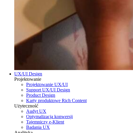
UX/UI Design
Projektowanie
Projektowanie UX/UI
Support UX/UI Design
Product Design
Karty produktowe Rich Content
Użyteczność
Audyt UX
Optymalizacja konwersji
Tajemniczy e-Klient
Badania UX
Analityka