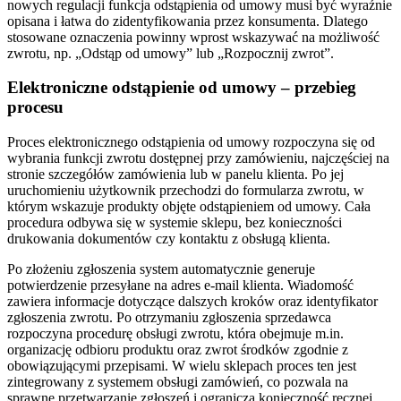
nowych regulacji funkcja odstąpienia od umowy musi być wyraźnie
opisana i łatwa do zidentyfikowania przez konsumenta. Dlatego
stosowane oznaczenia powinny wprost wskazywać na możliwość
zwrotu, np. „Odstąp od umowy” lub „Rozpocznij zwrot”.
Elektroniczne odstąpienie od umowy – przebieg
procesu
Proces elektronicznego odstąpienia od umowy rozpoczyna się od
wybrania funkcji zwrotu dostępnej przy zamówieniu, najczęściej na
stronie szczegółów zamówienia lub w panelu klienta. Po jej
uruchomieniu użytkownik przechodzi do formularza zwrotu, w
którym wskazuje produkty objęte odstąpieniem od umowy. Cała
procedura odbywa się w systemie sklepu, bez konieczności
drukowania dokumentów czy kontaktu z obsługą klienta.
Po złożeniu zgłoszenia system automatycznie generuje
potwierdzenie przesyłane na adres e-mail klienta. Wiadomość
zawiera informacje dotyczące dalszych kroków oraz identyfikator
zgłoszenia zwrotu. Po otrzymaniu zgłoszenia sprzedawca
rozpoczyna procedurę obsługi zwrotu, która obejmuje m.in.
organizację odbioru produktu oraz zwrot środków zgodnie z
obowiązującymi przepisami. W wielu sklepach proces ten jest
zintegrowany z systemem obsługi zamówień, co pozwala na
sprawne przetwarzanie zgłoszeń i ogranicza konieczność ręcznej