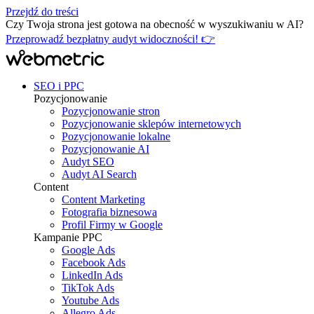
Przejdź do treści
Czy Twoja strona jest gotowa na obecność w wyszukiwaniu w AI?
Przeprowadź bezpłatny audyt widoczności! 👉
SEO i PPC
Pozycjonowanie
Pozycjonowanie stron
Pozycjonowanie sklepów internetowych
Pozycjonowanie lokalne
Pozycjonowanie AI
Audyt SEO
Audyt AI Search
Content
Content Marketing
Fotografia biznesowa
Profil Firmy w Google
Kampanie PPC
Google Ads
Facebook Ads
LinkedIn Ads
TikTok Ads
Youtube Ads
Allegro Ads