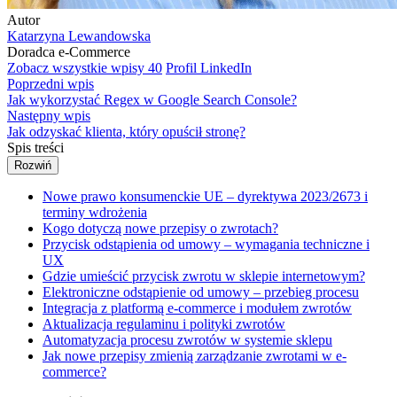
Autor
Katarzyna Lewandowska
Doradca e-Commerce
Zobacz wszystkie wpisy
40
Profil LinkedIn
Poprzedni wpis
Jak wykorzystać Regex w Google Search Console?
Następny wpis
Jak odzyskać klienta, który opuścił stronę?
Spis treści
Rozwiń
Nowe prawo konsumenckie UE – dyrektywa 2023/2673 i
terminy wdrożenia
Kogo dotyczą nowe przepisy o zwrotach?
Przycisk odstąpienia od umowy – wymagania techniczne i
UX
Gdzie umieścić przycisk zwrotu w sklepie internetowym?
Elektroniczne odstąpienie od umowy – przebieg procesu
Integracja z platformą e-commerce i modułem zwrotów
Aktualizacja regulaminu i polityki zwrotów
Automatyzacja procesu zwrotów w systemie sklepu
Jak nowe przepisy zmienią zarządzanie zwrotami w e-
commerce?