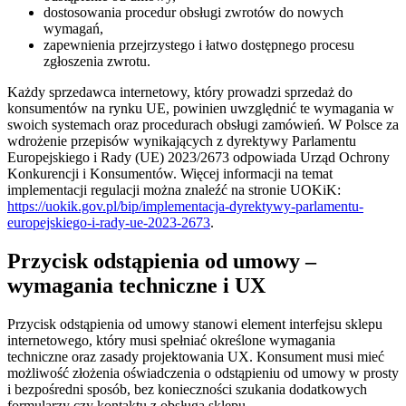
dostosowania procedur obsługi zwrotów do nowych
wymagań,
zapewnienia przejrzystego i łatwo dostępnego procesu
zgłoszenia zwrotu.
Każdy sprzedawca internetowy, który prowadzi sprzedaż do
konsumentów na rynku UE, powinien uwzględnić te wymagania w
swoich systemach oraz procedurach obsługi zamówień. W Polsce za
wdrożenie przepisów wynikających z dyrektywy Parlamentu
Europejskiego i Rady (UE) 2023/2673 odpowiada Urząd Ochrony
Konkurencji i Konsumentów. Więcej informacji na temat
implementacji regulacji można znaleźć na stronie UOKiK:
https://uokik.gov.pl/bip/implementacja-dyrektywy-parlamentu-
europejskiego-i-rady-ue-2023-2673
.
Przycisk odstąpienia od umowy –
wymagania techniczne i UX
Przycisk odstąpienia od umowy stanowi element interfejsu sklepu
internetowego, który musi spełniać określone wymagania
techniczne oraz zasady projektowania UX. Konsument musi mieć
możliwość złożenia oświadczenia o odstąpieniu od umowy w prosty
i bezpośredni sposób, bez konieczności szukania dodatkowych
formularzy czy kontaktu z obsługą sklepu.