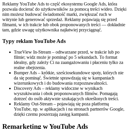
Reklamy YouTube Ads to część ekosystemu Google Ads, która
pozwala docierać do użytkowników za pomocą treści wideo. Dzięki
nim możesz budować świadomość marki, zwiększać ruch w
witrynie lub generować sprzedaż. Reklamy pojawiają się przed
filmami, w ich trakcie lub obok proponowanych treści — dokładnie
tam, gdzie uwagę użytkownika najłatwiej przyciągnąć.
Typy reklam YouTube Ads
TrueView In-Stream – odtwarzane przed, w trakcie lub po
filmie; widz może je pominąć po 5 sekundach. To format
idealny, gdy zależy Ci na zaangażowaniu i płaceniu tylko za
realne obejrzenia.
Bumper Ads – krótkie, sześciosekundowe spoty, których nie
da się pominąć. Świetnie sprawdzają się w kampaniach
wizerunkowych i do budowania rozpoznawalności.
Discovery Ads – reklamy widoczne w wynikach
wyszukiwania i obok proponowanych filmów. Pomagają
dotrzeć do osób aktywnie szukających określonych treści.
Reklamy Out-Stream – pojawiają się poza platformą
YouTube, np. w aplikacjach i na stronach partnerów Google,
dzięki czemu poszerzają zasięg kampanii.
Remarketing w YouTube Ads