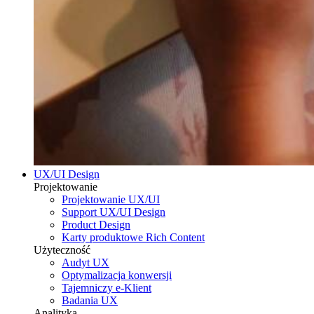
UX/UI Design
Projektowanie
Projektowanie UX/UI
Support UX/UI Design
Product Design
Karty produktowe Rich Content
Użyteczność
Audyt UX
Optymalizacja konwersji
Tajemniczy e-Klient
Badania UX
Analityka