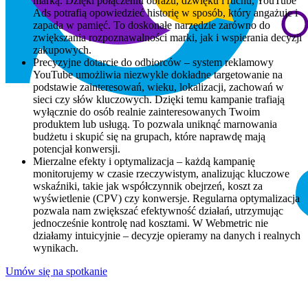
marką. Dzięki połączeniu obrazu, dźwięku i ruchu, YouTube
Ads potrafią opowiedzieć historię w sposób, który angażuje i
zapada w pamięć. To doskonałe narzędzie zarówno do
zwiększania rozpoznawalności marki, jak i wspierania decyzji
zakupowych.
Precyzyjne dotarcie do odbiorców – system reklamowy
YouTube umożliwia niezwykle dokładne targetowanie na
podstawie zainteresowań, wieku, lokalizacji, zachowań w
sieci czy słów kluczowych. Dzięki temu kampanie trafiają
wyłącznie do osób realnie zainteresowanych Twoim
produktem lub usługą. To pozwala uniknąć marnowania
budżetu i skupić się na grupach, które naprawdę mają
potencjał konwersji.
Mierzalne efekty i optymalizacja – każdą kampanię
monitorujemy w czasie rzeczywistym, analizując kluczowe
wskaźniki, takie jak współczynnik obejrzeń, koszt za
wyświetlenie (CPV) czy konwersje. Regularna optymalizacja
pozwala nam zwiększać efektywność działań, utrzymując
jednocześnie kontrolę nad kosztami. W Webmetric nie
działamy intuicyjnie – decyzje opieramy na danych i realnych
wynikach.
Umów się na spotkanie