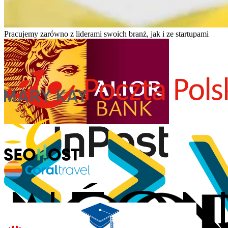
Pracujemy zarówno z liderami swoich branż, jak i ze startupami