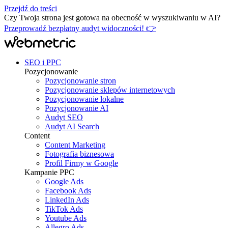
Przejdź do treści
Czy Twoja strona jest gotowa na obecność w wyszukiwaniu w AI?
Przeprowadź bezpłatny audyt widoczności! 👉
SEO i PPC
Pozycjonowanie
Pozycjonowanie stron
Pozycjonowanie sklepów internetowych
Pozycjonowanie lokalne
Pozycjonowanie AI
Audyt SEO
Audyt AI Search
Content
Content Marketing
Fotografia biznesowa
Profil Firmy w Google
Kampanie PPC
Google Ads
Facebook Ads
LinkedIn Ads
TikTok Ads
Youtube Ads
Allegro Ads