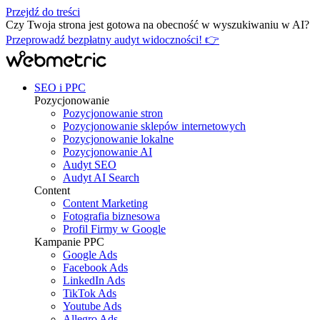
Przejdź do treści
Czy Twoja strona jest gotowa na obecność w wyszukiwaniu w AI?
Przeprowadź bezpłatny audyt widoczności! 👉
SEO i PPC
Pozycjonowanie
Pozycjonowanie stron
Pozycjonowanie sklepów internetowych
Pozycjonowanie lokalne
Pozycjonowanie AI
Audyt SEO
Audyt AI Search
Content
Content Marketing
Fotografia biznesowa
Profil Firmy w Google
Kampanie PPC
Google Ads
Facebook Ads
LinkedIn Ads
TikTok Ads
Youtube Ads
Allegro Ads