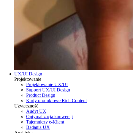
UX/UI Design
Projektowanie
Projektowanie UX/UI
Support UX/UI Design
Product Design
Karty produktowe Rich Content
Użyteczność
Audyt UX
Optymalizacja konwersji
Tajemniczy e-Klient
Badania UX
Analityka