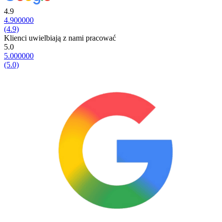
4.9
4.900000
(4.9)
Klienci uwielbiają z nami pracować
5.0
5.000000
(5.0)